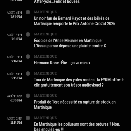
After-yole…Félix et bouées
MARTINIQUE
AOÛT 6TH
7:59 PM
Un noir fan de Bernard Hayot et des békés de
Martinique remporte le Prix Antoine Crozat 2026
MARTINIQUE
AOÛT 5TH
7:31 PM
Écocide de l’Anse Meunier en Martinique :
L’Assaupamar dépose une plainte contre X
MARTINIQUE
AOÛT 5TH
7:16 PM
Hermann Rose -Élie …ça va mieux
MARTINIQUE
AOÛT 4TH
5:15 PM
Tour de Martinique des yoles rondes : la FYRM offre-t-
elle gratuitement son trésor audiovisuel ?
MARTINIQUE
AOÛT 3RD
6:30 PM
Produit de 1ère nécessité en rupture de stock en
Martinique
MARTINIQUE
AOÛT 2ND
11:14 PM
En Martinique les pollueurs sont des ordures ? Non.
Des enculés-es !!!