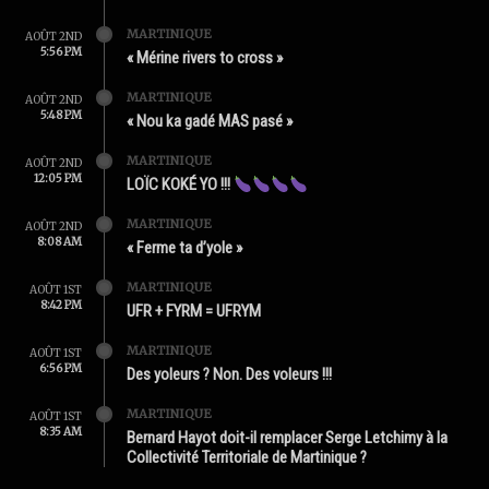
MARTINIQUE
AOÛT 2ND
5:56 PM
« Mérine rivers to cross »
MARTINIQUE
AOÛT 2ND
5:48 PM
« Nou ka gadé MAS pasé »
MARTINIQUE
AOÛT 2ND
12:05 PM
LOÏC KOKÉ YO !!!
MARTINIQUE
AOÛT 2ND
8:08 AM
« Ferme ta d’yole »
MARTINIQUE
AOÛT 1ST
8:42 PM
UFR + FYRM = UFRYM
MARTINIQUE
AOÛT 1ST
6:56 PM
Des yoleurs ? Non. Des voleurs !!!
MARTINIQUE
AOÛT 1ST
8:35 AM
Bernard Hayot doit-il remplacer Serge Letchimy à la
Collectivité Territoriale de Martinique ?