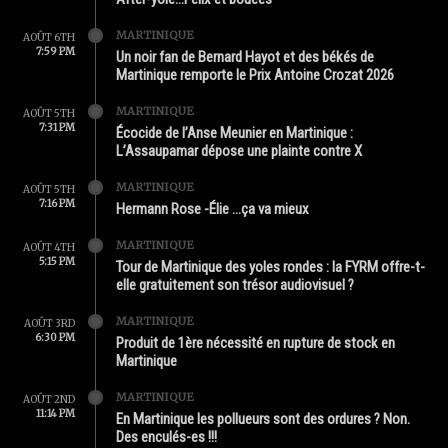
MARTINIQUE
AOÛT 6TH
7:59 PM
Un noir fan de Bernard Hayot et des békés de
Martinique remporte le Prix Antoine Crozat 2026
MARTINIQUE
AOÛT 5TH
7:31 PM
Écocide de l’Anse Meunier en Martinique :
L’Assaupamar dépose une plainte contre X
MARTINIQUE
AOÛT 5TH
7:16 PM
Hermann Rose -Élie …ça va mieux
MARTINIQUE
AOÛT 4TH
5:15 PM
Tour de Martinique des yoles rondes : la FYRM offre-t-
elle gratuitement son trésor audiovisuel ?
MARTINIQUE
AOÛT 3RD
6:30 PM
Produit de 1ère nécessité en rupture de stock en
Martinique
MARTINIQUE
AOÛT 2ND
11:14 PM
En Martinique les pollueurs sont des ordures ? Non.
Des enculés-es !!!