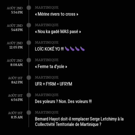
MARTINIQUE
AOÛT 2ND
5:56 PM
« Mérine rivers to cross »
MARTINIQUE
AOÛT 2ND
5:48 PM
« Nou ka gadé MAS pasé »
MARTINIQUE
AOÛT 2ND
12:05 PM
LOÏC KOKÉ YO !!!
MARTINIQUE
AOÛT 2ND
8:08 AM
« Ferme ta d’yole »
MARTINIQUE
AOÛT 1ST
8:42 PM
UFR + FYRM = UFRYM
MARTINIQUE
AOÛT 1ST
6:56 PM
Des yoleurs ? Non. Des voleurs !!!
MARTINIQUE
AOÛT 1ST
8:35 AM
Bernard Hayot doit-il remplacer Serge Letchimy à la
Collectivité Territoriale de Martinique ?