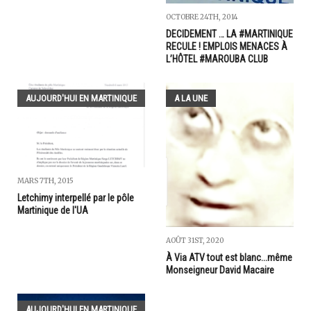
OCTOBRE 24TH, 2014
DECIDEMENT … LA #MARTINIQUE
RECULE ! EMPLOIS MENACES À
L’HÔTEL #MAROUBA CLUB
AUJOURD'HUI EN MARTINIQUE
A LA UNE
MARS 7TH, 2015
Letchimy interpellé par le pôle
Martinique de l'UA
AOÛT 31ST, 2020
À Via ATV tout est blanc...même
Monseigneur David Macaire
AUJOURD'HUI EN MARTINIQUE