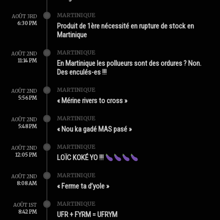
MARTINIQUE
AOÛT 3RD
6:30 PM
Produit de 1ère nécessité en rupture de stock en
Martinique
MARTINIQUE
AOÛT 2ND
11:14 PM
En Martinique les pollueurs sont des ordures ? Non.
Des enculés-es !!!
MARTINIQUE
AOÛT 2ND
5:56 PM
« Mérine rivers to cross »
MARTINIQUE
AOÛT 2ND
5:48 PM
« Nou ka gadé MAS pasé »
MARTINIQUE
AOÛT 2ND
12:05 PM
LOÏC KOKÉ YO !!!
MARTINIQUE
AOÛT 2ND
8:08 AM
« Ferme ta d’yole »
MARTINIQUE
AOÛT 1ST
8:42 PM
UFR + FYRM = UFRYM