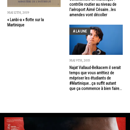
contrôle routier au niveau de
l'aéroport Aimé Césaire...les
MAI 12TH, 2019
amendes vont décoller
« Lanbi-a » flotte sur la
Martinique
A LA UNE
MAI 9TH, 2015
Najat Vallaud-Belkacem il serait
temps que vous arrêtiez de
mépriser les étudiants de
#Martinique...ça suffit autant
que ça commence à bien faire...