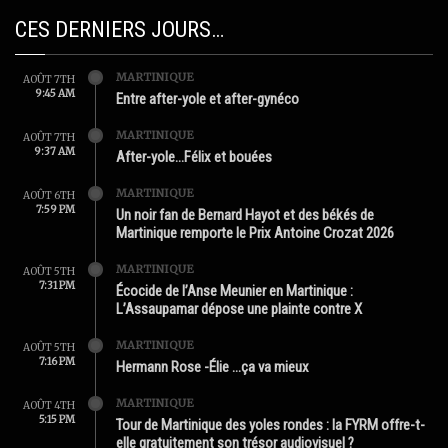
CES DERNIERS JOURS…
MARTINIQUE
AOÛT 7TH
9:45 AM
Entre after-yole et after-gynéco
MARTINIQUE
AOÛT 7TH
9:37 AM
After-yole…Félix et bouées
MARTINIQUE
AOÛT 6TH
7:59 PM
Un noir fan de Bernard Hayot et des békés de
Martinique remporte le Prix Antoine Crozat 2026
MARTINIQUE
AOÛT 5TH
7:31 PM
Écocide de l’Anse Meunier en Martinique :
L’Assaupamar dépose une plainte contre X
MARTINIQUE
AOÛT 5TH
7:16 PM
Hermann Rose -Élie …ça va mieux
MARTINIQUE
AOÛT 4TH
5:15 PM
Tour de Martinique des yoles rondes : la FYRM offre-t-
elle gratuitement son trésor audiovisuel ?