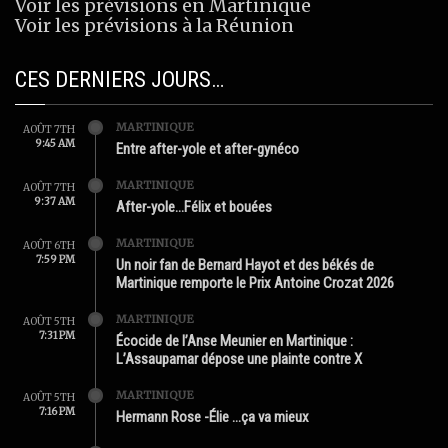
Voir les prévisions en Martinique
Voir les prévisions à la Réunion
CES DERNIERS JOURS…
MARTINIQUE
AOÛT 7TH
9:45 AM
Entre after-yole et after-gynéco
MARTINIQUE
AOÛT 7TH
9:37 AM
After-yole…Félix et bouées
MARTINIQUE
AOÛT 6TH
7:59 PM
Un noir fan de Bernard Hayot et des békés de
Martinique remporte le Prix Antoine Crozat 2026
MARTINIQUE
AOÛT 5TH
7:31 PM
Écocide de l’Anse Meunier en Martinique :
L’Assaupamar dépose une plainte contre X
MARTINIQUE
AOÛT 5TH
7:16 PM
Hermann Rose -Élie …ça va mieux