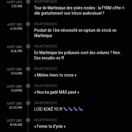
MARTINIQUE
AOÛT 4TH
5:15 PM
Tour de Martinique des yoles rondes : la FYRM offre-t-
elle gratuitement son trésor audiovisuel ?
MARTINIQUE
AOÛT 3RD
6:30 PM
Produit de 1ère nécessité en rupture de stock en
Martinique
MARTINIQUE
AOÛT 2ND
11:14 PM
En Martinique les pollueurs sont des ordures ? Non.
Des enculés-es !!!
MARTINIQUE
AOÛT 2ND
5:56 PM
« Mérine rivers to cross »
MARTINIQUE
AOÛT 2ND
5:48 PM
« Nou ka gadé MAS pasé »
MARTINIQUE
AOÛT 2ND
12:05 PM
LOÏC KOKÉ YO !!!
MARTINIQUE
AOÛT 2ND
8:08 AM
« Ferme ta d’yole »