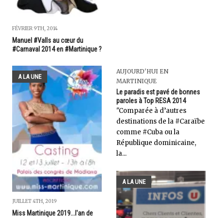
FÉVRIER 9TH, 2014
Manuel #Valls au cœur du
#Carnaval 2014 en #Martinique ?
AUJOURD'HUI EN
A LA UNE
MARTINIQUE
Le paradis est pavé de bonnes
paroles à Top RESA 2014
"Comparée à d’autres
destinations de la #Caraïbe
comme #Cuba ou la
République dominicaine,
la...
A LA UNE
JUILLET 4TH, 2019
Miss Martinique 2019...l'an de