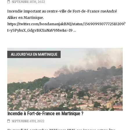
SEPTEMBRE 11TH, 2022
Incendie important au centre-ville de Fort-de-France rueAndré
Aliker en Martinique.
https://twitter.com/bondamanjakBMJ/status/1569099307772510209?
t=y5PybsX_GdgvBKXuNaV9Mw&s=19 ...
AUJOURD'HUI EN MARTINIQUE
Incendie à Fort-de-France en Martinique ?
SEPTEMBRE 6TH, 2022