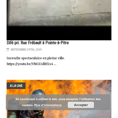
Difé pri. Rue Frébault à Pointe-à-Pitre
SEPTEMBRE 29TH, 2019
Incendie spectaculaire en pleine ville.
https://youtu.be/YNG11dl8Xs4 ...
A LA UNE
En continuant à utiliser le site, vous acceptez l’utilisation des
Accepter
cookies.
Plus d’informations