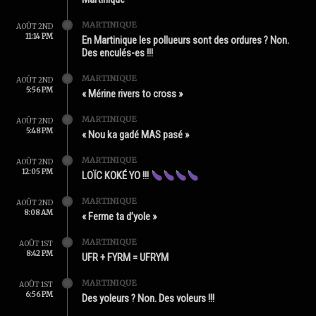
MARTINIQUE
AOÛT 2ND
11:14 PM
En Martinique les pollueurs sont des ordures ? Non.
Des enculés-es !!!
MARTINIQUE
AOÛT 2ND
5:56 PM
« Mérine rivers to cross »
MARTINIQUE
AOÛT 2ND
5:48 PM
« Nou ka gadé MAS pasé »
MARTINIQUE
AOÛT 2ND
12:05 PM
LOÏC KOKÉ YO !!!
MARTINIQUE
AOÛT 2ND
8:08 AM
« Ferme ta d’yole »
MARTINIQUE
AOÛT 1ST
8:42 PM
UFR + FYRM = UFRYM
MARTINIQUE
AOÛT 1ST
6:56 PM
Des yoleurs ? Non. Des voleurs !!!