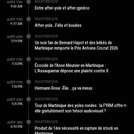
MARTINIQUE
AOÛT 7TH
9:45 AM
Entre after-yole et after-gynéco
MARTINIQUE
AOÛT 7TH
9:37 AM
After-yole…Félix et bouées
MARTINIQUE
AOÛT 6TH
7:59 PM
Un noir fan de Bernard Hayot et des békés de
Martinique remporte le Prix Antoine Crozat 2026
MARTINIQUE
AOÛT 5TH
7:31 PM
Écocide de l’Anse Meunier en Martinique :
L’Assaupamar dépose une plainte contre X
MARTINIQUE
AOÛT 5TH
7:16 PM
Hermann Rose -Élie …ça va mieux
MARTINIQUE
AOÛT 4TH
5:15 PM
Tour de Martinique des yoles rondes : la FYRM offre-t-
elle gratuitement son trésor audiovisuel ?
MARTINIQUE
AOÛT 3RD
6:30 PM
Produit de 1ère nécessité en rupture de stock en
Martinique