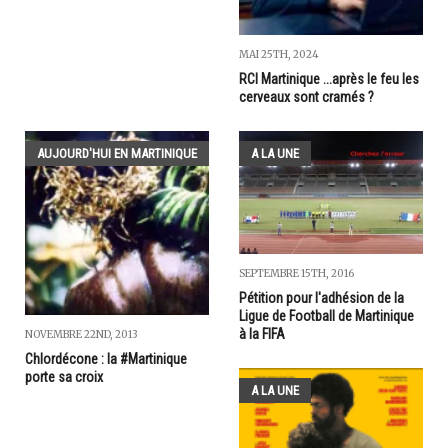
MAI 25TH, 2024
RCI Martinique ...après le feu les
cerveaux sont cramés ?
AUJOURD'HUI EN MARTINIQUE
A LA UNE
SEPTEMBRE 15TH, 2016
Pétition pour l'adhésion de la
Ligue de Football de Martinique
à la FIFA
NOVEMBRE 22ND, 2013
Chlordécone : la #Martinique
porte sa croix
A LA UNE