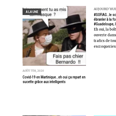
AUJOURD'HUI
A LA UNE
#SOFIAG...le sc
ébranler à la fo
#Guadeloupe, l
Eh oui, la bo
ouverte dans
trafics de tou
escroqueries,.
AOÛT 7TH, 2020
Covid-19 en Martinique...eh oui ça repart en
sucette grâce aux intelligents