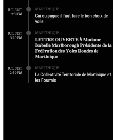
MARTINIQUE
JUIL 31ST
9:51 PM
Gai ou pagaie il faut faire le bon choix de
voile
MARTINIQUE
JUIL 31ST
3:20 PM
𝐋𝐄𝐓𝐓𝐑𝐄 𝐎𝐔𝐕𝐄𝐑𝐓𝐄 À 𝐌𝐚𝐝𝐚𝐦𝐞
𝐈𝐬𝐚𝐛𝐞𝐥𝐥𝐞 𝐌𝐚𝐫𝐥𝐛𝐨𝐫𝐨𝐮𝐠𝐡 𝐏𝐫é𝐬𝐢𝐝𝐞𝐧𝐭𝐞 𝐝𝐞 𝐥𝐚
𝐅é𝐝é𝐫𝐚𝐭𝐢𝐨𝐧 𝐝𝐞𝐬 𝐘𝐨𝐥𝐞𝐬 𝐑𝐨𝐧𝐝𝐞𝐬 𝐝𝐞
𝐌𝐚𝐫𝐭𝐢𝐧𝐢𝐪𝐮𝐞
MARTINIQUE
JUIL 31ST
2:59 PM
La Collectivité Territoriale de Martinique et
les Fourmis