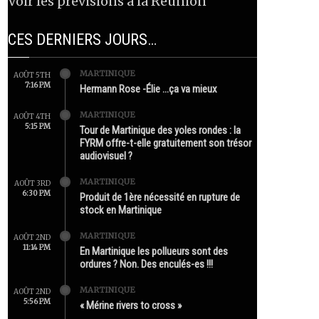
Voir les prévisions à la Réunion
CES DERNIERS JOURS…
MARTINIQUE
AOÛT 5TH
7:16 PM
Hermann Rose -Élie …ça va mieux
MARTINIQUE
AOÛT 4TH
5:15 PM
Tour de Martinique des yoles rondes : la
FYRM offre-t-elle gratuitement son trésor
audiovisuel ?
MARTINIQUE
AOÛT 3RD
6:30 PM
Produit de 1ère nécessité en rupture de
stock en Martinique
MARTINIQUE
AOÛT 2ND
11:14 PM
En Martinique les pollueurs sont des
ordures ? Non. Des enculés-es !!!
MARTINIQUE
AOÛT 2ND
5:56 PM
« Mérine rivers to cross »