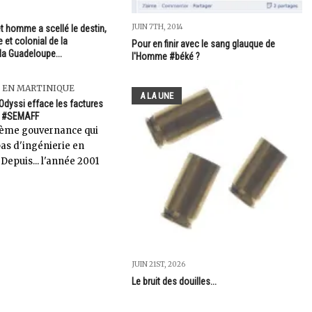
JUIN 7TH, 2014
t homme a scellé le destin,
e et colonial de la
Pour en finir avec le sang glauque de
 la Guadeloupe...
l'Homme #béké ?
 EN MARTINIQUE
A LA UNE
 #Odyssi efface les factures
a #SEMAFF
ième gouvernance qui
s d'ingénierie en
Depuis... l'année 2001
JUIN 21ST, 2026
Le bruit des douilles...