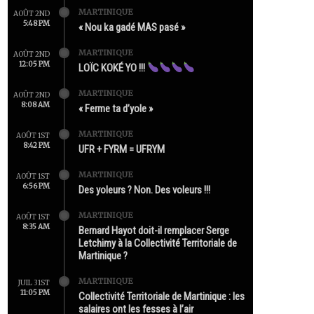
MARTINIQUE
AOÛT 2ND
5:48 PM
« Nou ka gadé MAS pasé »
MARTINIQUE
AOÛT 2ND
12:05 PM
LOÏC KOKÉ YO !!!
MARTINIQUE
AOÛT 2ND
8:08 AM
« Ferme ta d’yole »
MARTINIQUE
AOÛT 1ST
8:42 PM
UFR + FYRM = UFRYM
MARTINIQUE
AOÛT 1ST
6:56 PM
Des yoleurs ? Non. Des voleurs !!!
MARTINIQUE
AOÛT 1ST
8:35 AM
Bernard Hayot doit-il remplacer Serge
Letchimy à la Collectivité Territoriale de
Martinique ?
MARTINIQUE
JUIL 31ST
11:05 PM
Collectivité Territoriale de Martinique : les
salaires ont les fesses à l’air