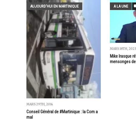
AUJOURD'HUI EN MARTINIQUE
A LA UNE
MARS 18TH, 202
Mike Irasque ré
mensonges de 
MARS 29TH, 2014
Conseil Général de #Martinique : la Com a
mal