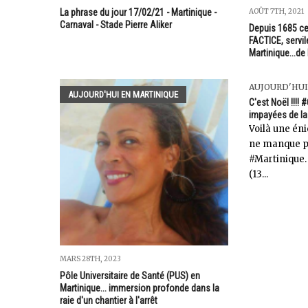
AOÛT 7TH, 2021
La phrase du jour 17/02/21 - Martinique -
Carnaval - Stade Pierre Aliker
Depuis 1685 ce
FACTICE, servil
Martinique...de
AUJOURD'HUI
AUJOURD'HUI EN MARTINIQUE
C'est Noël !!!!
impayées de l
Voilà une én
ne manque pa
#Martinique. 
(13...
MARS 28TH, 2023
Pôle Universitaire de Santé (PUS) en
Martinique... immersion profonde dans la
raie d'un chantier à l'arrêt