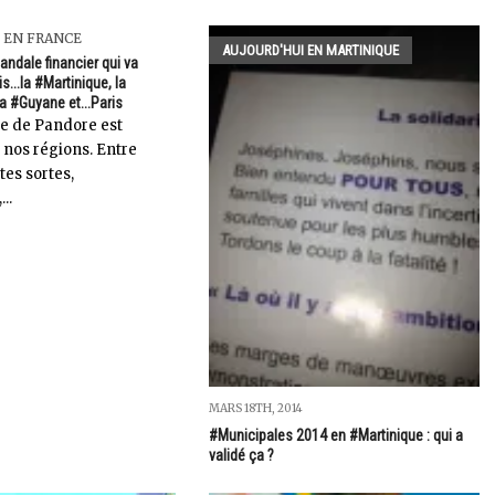
 EN FRANCE
AUJOURD'HUI EN MARTINIQUE
andale financier qui va
is...la #Martinique, la
a #Guyane et...Paris
îte de Pandore est
 nos régions. Entre
tes sortes,
..
MARS 18TH, 2014
#Municipales 2014 en #Martinique : qui a
validé ça ?