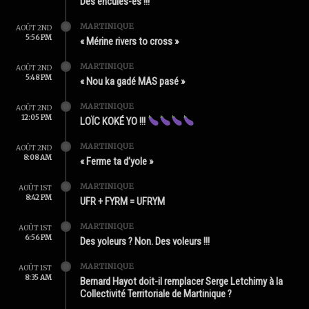
Des enculés-es !!!
MARTINIQUE
AOÛT 2ND
5:56 PM
« Mérine rivers to cross »
MARTINIQUE
AOÛT 2ND
5:48 PM
« Nou ka gadé MAS pasé »
MARTINIQUE
AOÛT 2ND
12:05 PM
LOÏC KOKÉ YO !!!
MARTINIQUE
AOÛT 2ND
8:08 AM
« Ferme ta d’yole »
MARTINIQUE
AOÛT 1ST
8:42 PM
UFR + FYRM = UFRYM
MARTINIQUE
AOÛT 1ST
6:56 PM
Des yoleurs ? Non. Des voleurs !!!
MARTINIQUE
AOÛT 1ST
8:35 AM
Bernard Hayot doit-il remplacer Serge Letchimy à la
Collectivité Territoriale de Martinique ?