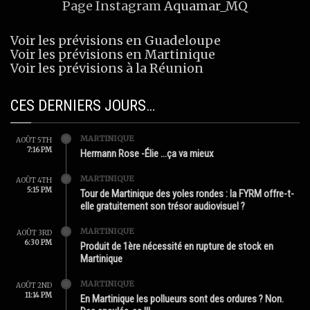
Page Instagram
Aquamar_MQ
Voir les prévisions en Guadeloupe
Voir les prévisions en Martinique
Voir les prévisions à la Réunion
CES DERNIERS JOURS…
MARTINIQUE
AOÛT 5TH
7:16 PM
Hermann Rose -Élie …ça va mieux
MARTINIQUE
AOÛT 4TH
5:15 PM
Tour de Martinique des yoles rondes : la FYRM offre-t-
elle gratuitement son trésor audiovisuel ?
MARTINIQUE
AOÛT 3RD
6:30 PM
Produit de 1ère nécessité en rupture de stock en
Martinique
MARTINIQUE
AOÛT 2ND
11:14 PM
En Martinique les pollueurs sont des ordures ? Non.