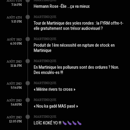
MARTINIQUE
AOÛT 5TH
7:16 PM
Hermann Rose -Élie …ça va mieux
MARTINIQUE
AOÛT 4TH
5:15 PM
Tour de Martinique des yoles rondes : la FYRM offre-t-
elle gratuitement son trésor audiovisuel ?
MARTINIQUE
AOÛT 3RD
6:30 PM
Produit de 1ère nécessité en rupture de stock en
Martinique
MARTINIQUE
AOÛT 2ND
11:14 PM
En Martinique les pollueurs sont des ordures ? Non.
Des enculés-es !!!
MARTINIQUE
AOÛT 2ND
5:56 PM
« Mérine rivers to cross »
MARTINIQUE
AOÛT 2ND
5:48 PM
« Nou ka gadé MAS pasé »
MARTINIQUE
AOÛT 2ND
12:05 PM
LOÏC KOKÉ YO !!!