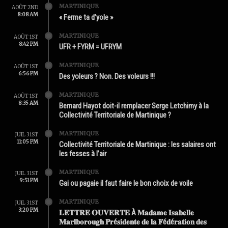
MARTINIQUE
AOÛT 2ND
8:08 AM
« Ferme ta d’yole »
MARTINIQUE
AOÛT 1ST
8:42 PM
UFR + FYRM = UFRYM
MARTINIQUE
AOÛT 1ST
6:56 PM
Des yoleurs ? Non. Des voleurs !!!
MARTINIQUE
AOÛT 1ST
8:35 AM
Bernard Hayot doit-il remplacer Serge Letchimy à la
Collectivité Territoriale de Martinique ?
MARTINIQUE
JUIL 31ST
11:05 PM
Collectivité Territoriale de Martinique : les salaires ont
les fesses à l’air
MARTINIQUE
JUIL 31ST
9:51 PM
Gai ou pagaie il faut faire le bon choix de voile
MARTINIQUE
JUIL 31ST
3:20 PM
𝐋𝐄𝐓𝐓𝐑𝐄 𝐎𝐔𝐕𝐄𝐑𝐓𝐄 À 𝐌𝐚𝐝𝐚𝐦𝐞 𝐈𝐬𝐚𝐛𝐞𝐥𝐥𝐞
𝐌𝐚𝐫𝐥𝐛𝐨𝐫𝐨𝐮𝐠𝐡 𝐏𝐫é𝐬𝐢𝐝𝐞𝐧𝐭𝐞 𝐝𝐞 𝐥𝐚 𝐅é𝐝é𝐫𝐚𝐭𝐢𝐨𝐧 𝐝𝐞𝐬