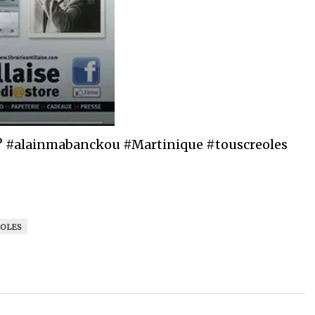
? #alainmabanckou #Martinique #touscreoles
ÉOLES