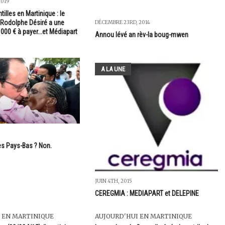
2019
illes en Martinique : le
 Rodolphe Désiré a une
DÉCEMBRE 23RD, 2014
000 € à payer...et Médiapart
Annou lévé an rèv-la boug-mwen
A LA UNE
es Pays-Bas ? Non.
JUIN 4TH, 2015
CEREGMIA : MEDIAPART et DELEPINE
 EN MARTINIQUE
AUJOURD'HUI EN MARTINIQUE