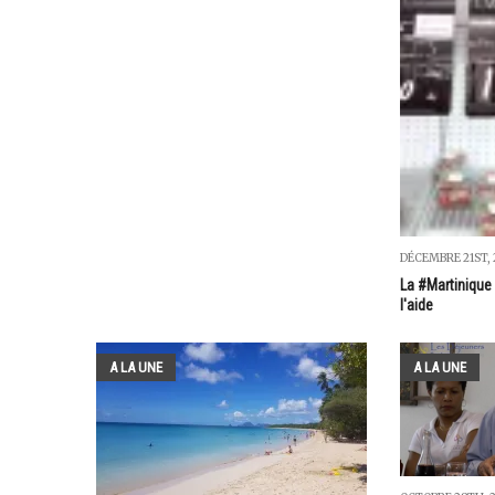
DÉCEMBRE 21ST, 
La #Martinique
l'aide
A LA UNE
A LA UNE