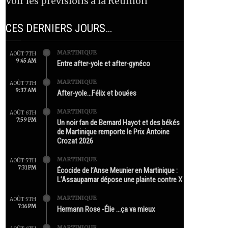
Voir les prévisions à la Réunion
CES DERNIERS JOURS…
MARTINIQUE
AOÛT 7TH
9:45 AM
Entre after-yole et after-gynéco
MARTINIQUE
AOÛT 7TH
9:37 AM
After-yole…Félix et bouées
MARTINIQUE
AOÛT 6TH
7:59 PM
Un noir fan de Bernard Hayot et des békés
de Martinique remporte le Prix Antoine
Crozat 2026
MARTINIQUE
AOÛT 5TH
7:31 PM
Écocide de l’Anse Meunier en Martinique :
L’Assaupamar dépose une plainte contre X
MARTINIQUE
AOÛT 5TH
7:16 PM
Hermann Rose -Élie …ça va mieux
MARTINIQUE