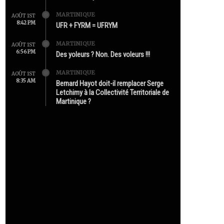
MARTINIQUE
AOÛT 1ST
8:42 PM
UFR + FYRM = UFRYM
MARTINIQUE
AOÛT 1ST
6:56 PM
Des yoleurs ? Non. Des voleurs !!!
MARTINIQUE
AOÛT 1ST
8:35 AM
Bernard Hayot doit-il remplacer Serge
Letchimy à la Collectivité Territoriale de
Martinique ?