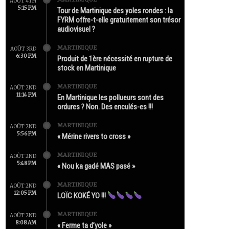
AOÛT 4TH
5:15 PM
Tour de Martinique des yoles rondes : la
FYRM offre-t-elle gratuitement son trésor
audiovisuel ?
MARTINIQUE
AOÛT 3RD
6:30 PM
Produit de 1ère nécessité en rupture de
stock en Martinique
MARTINIQUE
AOÛT 2ND
11:14 PM
En Martinique les pollueurs sont des
ordures ? Non. Des enculés-es !!!
MARTINIQUE
AOÛT 2ND
5:56 PM
« Mérine rivers to cross »
MARTINIQUE
AOÛT 2ND
5:48 PM
« Nou ka gadé MAS pasé »
MARTINIQUE
AOÛT 2ND
12:05 PM
LOÏC KOKÉ YO !!!
MARTINIQUE
AOÛT 2ND
8:08 AM
« Ferme ta d’yole »