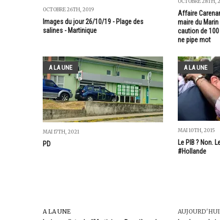
OCTOBRE 28TH, 
OCTOBRE 26TH, 2019
Affaire Carenant
Images du jour 26/10/19 - Plage des
maire du Marin
salines - Martinique
caution de 100 
ne pipe mot
A LA UNE
A LA UNE
MAI 10TH, 2015
MAI 17TH, 2021
Le PIB ? Non. L
PD
#Hollande
A LA UNE
AUJOURD'HUI