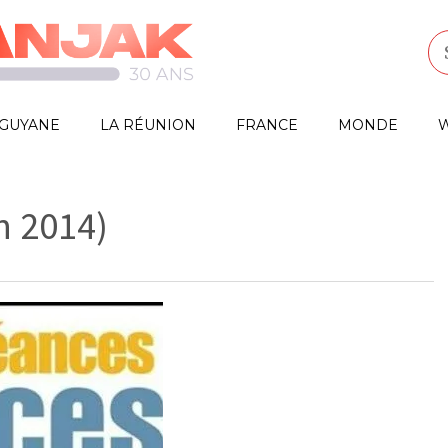
GUYANE
LA RÉUNION
FRANCE
MONDE
W
n 2014)