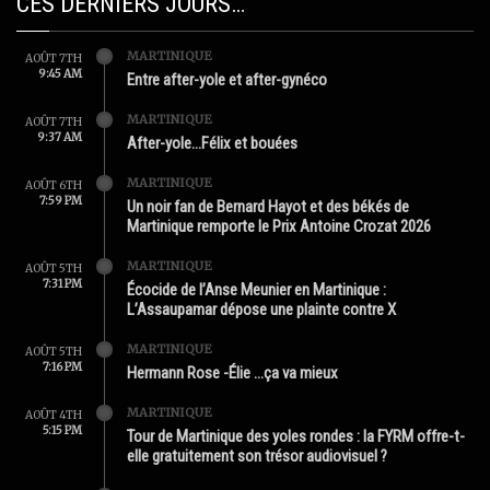
CES DERNIERS JOURS…
MARTINIQUE
AOÛT 7TH
9:45 AM
Entre after-yole et after-gynéco
MARTINIQUE
AOÛT 7TH
9:37 AM
After-yole…Félix et bouées
MARTINIQUE
AOÛT 6TH
7:59 PM
Un noir fan de Bernard Hayot et des békés de
Martinique remporte le Prix Antoine Crozat 2026
MARTINIQUE
AOÛT 5TH
7:31 PM
Écocide de l’Anse Meunier en Martinique :
L’Assaupamar dépose une plainte contre X
MARTINIQUE
AOÛT 5TH
7:16 PM
Hermann Rose -Élie …ça va mieux
MARTINIQUE
AOÛT 4TH
5:15 PM
Tour de Martinique des yoles rondes : la FYRM offre-t-
elle gratuitement son trésor audiovisuel ?