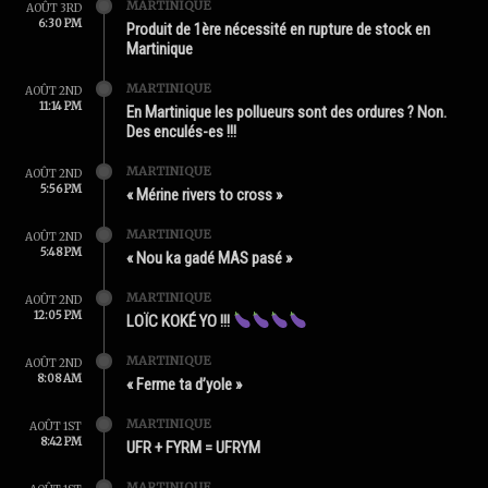
MARTINIQUE
AOÛT 3RD
6:30 PM
Produit de 1ère nécessité en rupture de stock en
Martinique
MARTINIQUE
AOÛT 2ND
11:14 PM
En Martinique les pollueurs sont des ordures ? Non.
Des enculés-es !!!
MARTINIQUE
AOÛT 2ND
5:56 PM
« Mérine rivers to cross »
MARTINIQUE
AOÛT 2ND
5:48 PM
« Nou ka gadé MAS pasé »
MARTINIQUE
AOÛT 2ND
12:05 PM
LOÏC KOKÉ YO !!!
MARTINIQUE
AOÛT 2ND
8:08 AM
« Ferme ta d’yole »
MARTINIQUE
AOÛT 1ST
8:42 PM
UFR + FYRM = UFRYM
MARTINIQUE