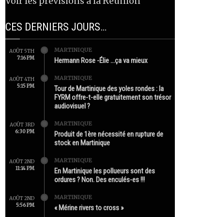
Voir les prévisions à la Réunion
CES DERNIERS JOURS…
MARTINIQUE
AOÛT 5TH
7:16 PM
Hermann Rose -Élie …ça va mieux
MARTINIQUE
AOÛT 4TH
5:15 PM
Tour de Martinique des yoles rondes : la
FYRM offre-t-elle gratuitement son trésor
audiovisuel ?
MARTINIQUE
AOÛT 3RD
6:30 PM
Produit de 1ère nécessité en rupture de
stock en Martinique
MARTINIQUE
AOÛT 2ND
11:14 PM
En Martinique les pollueurs sont des
ordures ? Non. Des enculés-es !!!
MARTINIQUE
AOÛT 2ND
5:56 PM
« Mérine rivers to cross »