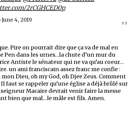
itter.com/2rCGHCED0p
)
June 4, 2019
ue. Pire on pourrait dire que ça va de mal en
 Le Pen dans les urnes…la chute d’un mur du
ice Antiste le sénateur qui ne va qu’au coeur…
roire. un ami franciscain assez franc me confie :
h mon Dieu, oh my God, oh Djee Zeus. Comment
 Il faut se rappeler qu’une église a déjà brûlé sur
nseigneur Macaire devrait venir faire la messe
ant bien que mal…le mâle est fils. Amen.