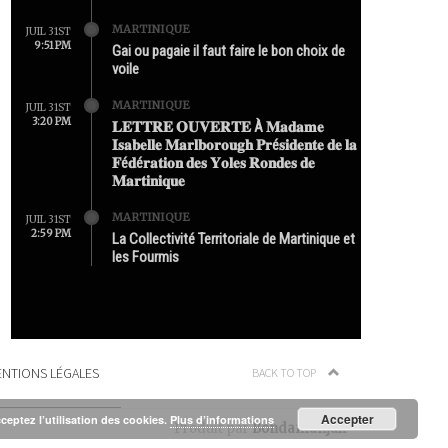
MARTINIQUE
JUIL 31ST
9:51 PM
Gai ou pagaie il faut faire le bon choix de
voile
MARTINIQUE
JUIL 31ST
3:20 PM
𝐋𝐄𝐓𝐓𝐑𝐄 𝐎𝐔𝐕𝐄𝐑𝐓𝐄 À 𝐌𝐚𝐝𝐚𝐦𝐞
𝐈𝐬𝐚𝐛𝐞𝐥𝐥𝐞 𝐌𝐚𝐫𝐥𝐛𝐨𝐫𝐨𝐮𝐠𝐡 𝐏𝐫é𝐬𝐢𝐝𝐞𝐧𝐭𝐞 𝐝𝐞 𝐥𝐚
𝐅é𝐝é𝐫𝐚𝐭𝐢𝐨𝐧 𝐝𝐞𝐬 𝐘𝐨𝐥𝐞𝐬 𝐑𝐨𝐧𝐝𝐞𝐬 𝐝𝐞
𝐌𝐚𝐫𝐭𝐢𝐧𝐢𝐪𝐮𝐞
MARTINIQUE
JUIL 31ST
2:59 PM
La Collectivité Territoriale de Martinique et
les Fourmis
NTIONS LÉGALES
BACK TO TOP
Accepter
cceptez l’utilisation des cookies.
Plus d’informations
Produit par
Bondamanjak