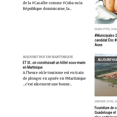
de la #Caraïbe comme #Cuba ou la
République dominicaine, la...
MARS 19TH, 2014
#Municipales 2
candidat Éric 
Anne
AUJOURD'HUI EN MARTINIQUE
AUJOURD'HUI
ET SI...on construisait un hôtel sous-marin
en Martinique
A l'heure où le tourisme est en train
de plonger en apnée en #Martinique
...c'est sûrement une bonne...
JANVIER 30TH, 2
Fourniture de c
Guadeloupe et 