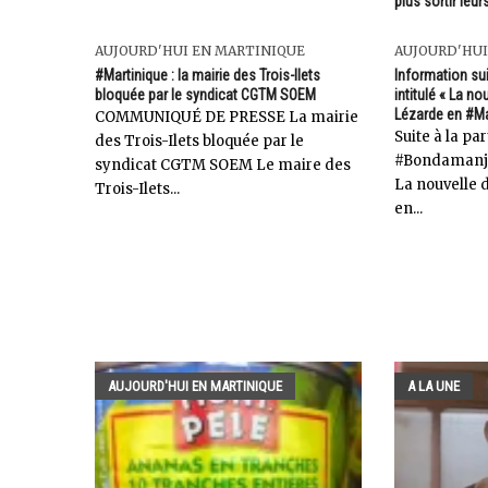
plus sortir leu
AUJOURD'HUI EN MARTINIQUE
AUJOURD'HUI
#Martinique : la mairie des Trois-Ilets
Information suit
bloquée par le syndicat CGTM SOEM
intitulé « La n
Lézarde en #Ma
COMMUNIQUÉ DE PRESSE La mairie
Suite à la pa
des Trois-Ilets bloquée par le
#Bondamanjak 
syndicat CGTM SOEM Le maire des
La nouvelle 
Trois-Ilets...
en...
AUJOURD'HUI EN MARTINIQUE
A LA UNE