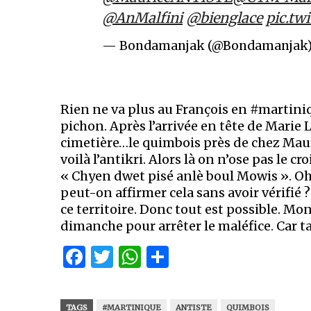
@AnMalfini
@bienglace
pic.tw
— Bondamanjak (@Bondamanjak
Rien ne va plus au François en #martiniq
pichon. Après l’arrivée en tête de Marie
cimetière…le quimbois près de chez Maur
voilà l’antikri. Alors là on n’ose pas le c
« Chyen dwet pisé anlè boul Mowis ». O
peut-on affirmer cela sans avoir vérifié ?
ce territoire. Donc tout est possible. Mo
dimanche pour arrêter le maléfice. Car t
Facebook
Twitter
WhatsApp
Partager
TAGS
#MARTINIQUE
ANTISTE
QUIMBOIS