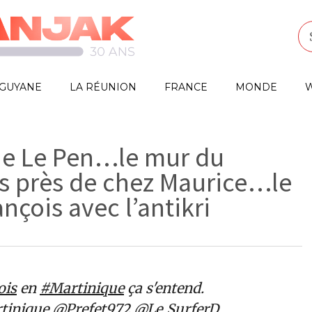
GUYANE
LA RÉUNION
FRANCE
MONDE
W
rie Le Pen…le mur du
s près de chez Maurice…le
nçois avec l’antikri
ois
en
#Martinique
ça s'entend.
inique
@Prefet972
@Le_SurferD