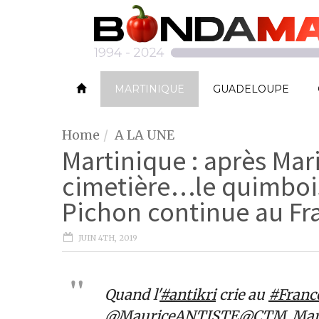
MARTINIQUE
GUADELOUPE
Home
A LA UNE
Martinique : après Ma
cimetière…le quimboi
Pichon continue au Fra
JUIN 4TH, 2019
Quand l'
#antikri
crie au
#Franc
@MauriceANTISTE
@CTM_Mart