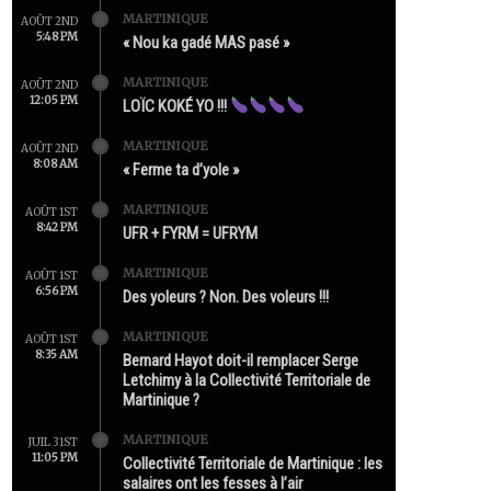
MARTINIQUE
AOÛT 2ND
5:48 PM
« Nou ka gadé MAS pasé »
MARTINIQUE
AOÛT 2ND
12:05 PM
LOÏC KOKÉ YO !!!
MARTINIQUE
AOÛT 2ND
8:08 AM
« Ferme ta d’yole »
MARTINIQUE
AOÛT 1ST
8:42 PM
UFR + FYRM = UFRYM
MARTINIQUE
AOÛT 1ST
6:56 PM
Des yoleurs ? Non. Des voleurs !!!
MARTINIQUE
AOÛT 1ST
8:35 AM
Bernard Hayot doit-il remplacer Serge
Letchimy à la Collectivité Territoriale de
Martinique ?
MARTINIQUE
JUIL 31ST
11:05 PM
Collectivité Territoriale de Martinique : les
salaires ont les fesses à l’air