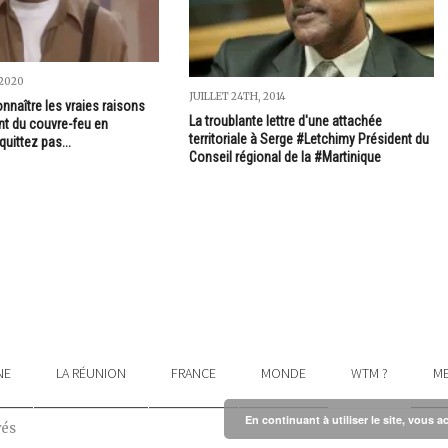
 2020
JUILLET 24TH, 2014
nnaître les vraies raisons
La troublante lettre d'une attachée
t du couvre-feu en
territoriale à Serge #Letchimy Président du
quittez pas...
Conseil régional de la #Martinique
NE
LA RÉUNION
FRANCE
MONDE
WTM ?
ME
En continuant à utiliser le site, vous a
vés