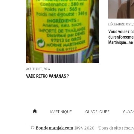
DÉCEMBRE 31ST,
Vous voulez co
du renforcemen
Martinique...ne 
AOÛT 31ST, 2014
VADE RETRO #ANANAS ?
MARTINIQUE
GUADELOUPE
GUYA
©
Bondamanjak.com
1994-2020 - Tous droits réser