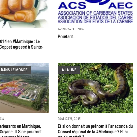
AVRIL 24TH, 2014
Pourtant...
014 en #Martinique : Le
#Coppet agressé à Sainte-
 DANS LE MONDE
A LA UNE
014
MAI 12TH, 2015
arburants en Martinique,
Et si on donnait un prénom à l'anaconda du
Guyane...ILS ne pourront
Conseil régional de la #Martinique ? Et si