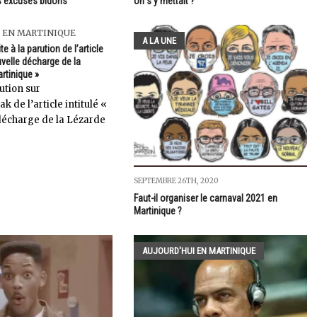
rs excuses bidons
on s'y mettait ?
 EN MARTINIQUE
A LA UNE
e à la parution de l’article
ouvelle décharge de la
rtinique »
rution sur
de l’article intitulé «
décharge de la Lézarde
SEPTEMBRE 26TH, 2020
Faut-il organiser le carnaval 2021 en
Martinique ?
AUJOURD'HUI EN MARTINIQUE