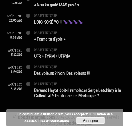
5:48 PM
« Nou ka gadé MAS pasé »
MARTINIQUE
AOÛT 2ND
12:05 PM
LOÏC KOKÉ YO !!!
MARTINIQUE
AOÛT 2ND
8:08 AM
« Ferme ta d’yole »
MARTINIQUE
AOÛT 1ST
8:42 PM
UFR + FYRM = UFRYM
MARTINIQUE
AOÛT 1ST
6:56 PM
Des yoleurs ? Non. Des voleurs !!!
MARTINIQUE
AOÛT 1ST
8:35 AM
Bernard Hayot doit-il remplacer Serge Letchimy à la
Collectivité Territoriale de Martinique ?
En continuant à utiliser le site, vous acceptez l’utilisation des
©
Bondamanjak.com
1994-2020 - Tous droits réservés
Accepter
cookies.
Plus d’informations
Produit par
Bondamanjak