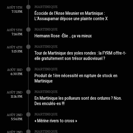
MARTINIQUE
AOÛT 5TH
7:31 PM
Écocide de l’Anse Meunier en Martinique :
L’Assaupamar dépose une plainte contre X
MARTINIQUE
AOÛT 5TH
7:16 PM
Hermann Rose -Élie …ça va mieux
MARTINIQUE
AOÛT 4TH
5:15 PM
Tour de Martinique des yoles rondes : la FYRM offre-t-
elle gratuitement son trésor audiovisuel ?
MARTINIQUE
AOÛT 3RD
6:30 PM
Produit de 1ère nécessité en rupture de stock en
Martinique
MARTINIQUE
AOÛT 2ND
11:14 PM
En Martinique les pollueurs sont des ordures ? Non.
Des enculés-es !!!
MARTINIQUE
AOÛT 2ND
5:56 PM
« Mérine rivers to cross »
MARTINIQUE
AOÛT 2ND