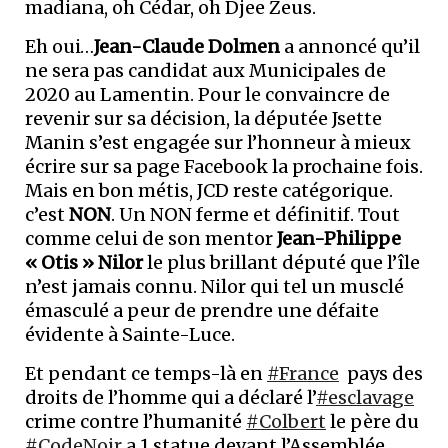
madiana, oh Cédar, oh Djee Zeus.
Eh oui…
Jean-Claude Dolmen
a annoncé qu’il
ne sera pas candidat aux Municipales de
2020 au Lamentin. Pour le convaincre de
revenir sur sa décision, la députée Jsette
Manin s’est engagée sur l’honneur à mieux
écrire sur sa page Facebook la prochaine fois.
Mais en bon métis, JCD reste catégorique.
c’est
NON
. Un NON ferme et définitif. Tout
comme celui de son mentor
Jean-Philippe
« Otis » Nilor
le plus brillant député que l’île
n’est jamais connu. Nilor qui tel un musclé
émasculé a peur de prendre une défaite
évidente à Sainte-Luce.
Et pendant ce temps-là en
#France
pays des
droits de l’homme qui a déclaré l’
#esclavage
crime contre l’humanité
#Colbert
le père du
#CodeNoir
a 1 statue devant l’Assemblée