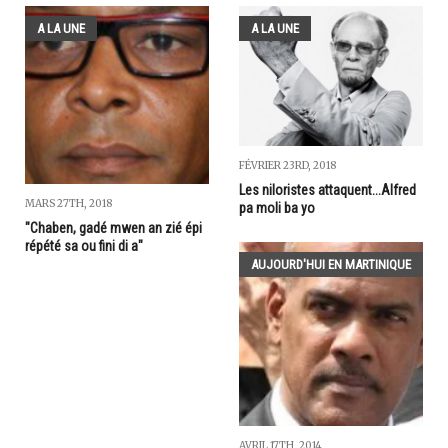
A LA UNE
A LA UNE
FÉVRIER 23RD, 2018
Les niloristes attaquent...Alfred
MARS 27TH, 2018
pa moli ba yo
"Chaben, gadé mwen an zié épi
répété sa ou fini di a"
AUJOURD'HUI EN MARTINIQUE
AVRIL 17TH, 2014