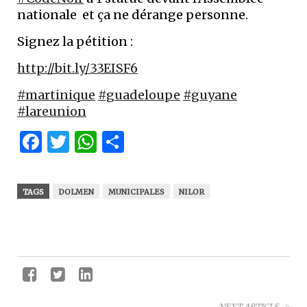
nationale et ça ne dérange personne.
Signez la pétition :
http://bit.ly/33EISF6
#martinique
#guadeloupe
#guyane
#lareunion
Facebook
Twitter
WhatsApp
Partager
TAGS
DOLMEN
MUNICIPALES
NILOR
NEXT ARTICLE