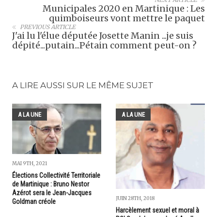
Municipales 2020 en Martinique : Les
quimboiseurs vont mettre le paquet
PREVIOUS ARTICLE
J'ai lu l'élue députée Josette Manin ...je suis
dépité...putain...Pétain comment peut-on ?
A LIRE AUSSI SUR LE MÊME SUJET
A LA UNE
A LA UNE
MAI 9TH, 2021
Élections Collectivité Territoriale
de Martinique : Bruno Nestor
Azérot sera le Jean-Jacques
JUIN 28TH, 2018
Goldman créole
Harcèlement sexuel et moral à