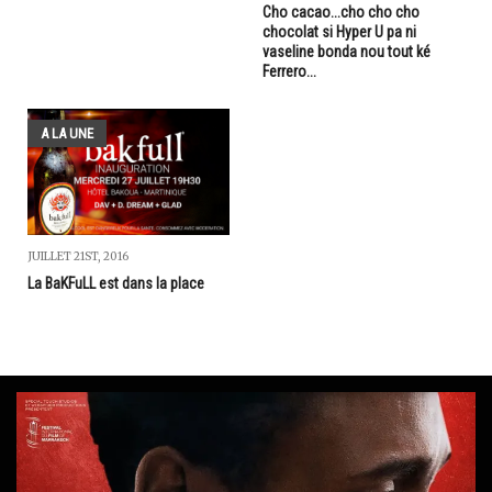
Cho cacao...cho cho cho
chocolat si Hyper U pa ni
vaseline bonda nou tout ké
Ferrero...
A LA UNE
JUILLET 21ST, 2016
La BaKFuLL est dans la place