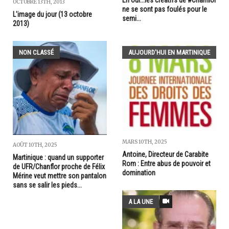
OCTOBRE 13TH, 2013
ne se sont pas foulés pour le
L'image du jour (13 octobre
semi...
2013)
NON CLASSÉ
AUJOURD'HUI EN MARTINIQUE
MARS 10TH, 2025
AOÛT 10TH, 2025
Antoine, Directeur de Carabite
Martinique : quand un supporter
Rom : Entre abus de pouvoir et
de UFR/Chanflor proche de Félix
domination
Mérine veut mettre son pantalon
sans se salir les pieds...
A LA UNE