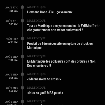
MARTINIQUE
AOÛT 5TH
7:16 PM
Hermann Rose -Élie …ça va mieux
MARTINIQUE
AOÛT 4TH
5:15 PM
Tour de Martinique des yoles rondes : la FYRM offre-t-
elle gratuitement son trésor audiovisuel ?
MARTINIQUE
AOÛT 3RD
6:30 PM
Produit de 1ère nécessité en rupture de stock en
Martinique
MARTINIQUE
AOÛT 2ND
11:14 PM
En Martinique les pollueurs sont des ordures ? Non.
Des enculés-es !!!
MARTINIQUE
AOÛT 2ND
5:56 PM
« Mérine rivers to cross »
MARTINIQUE
AOÛT 2ND
5:48 PM
« Nou ka gadé MAS pasé »
MARTINIQUE
AOÛT 2ND