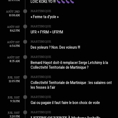
12:05 PM
LOÏC KOKÉ YO !!!
MARTINIQUE
AOÛT 2ND
8:08 AM
« Ferme ta d’yole »
MARTINIQUE
AOÛT 1ST
8:42 PM
UFR + FYRM = UFRYM
MARTINIQUE
AOÛT 1ST
6:56 PM
Des yoleurs ? Non. Des voleurs !!!
MARTINIQUE
AOÛT 1ST
8:35 AM
Bernard Hayot doit-il remplacer Serge Letchimy à la
Collectivité Territoriale de Martinique ?
MARTINIQUE
JUIL 31ST
11:05 PM
Collectivité Territoriale de Martinique : les salaires ont
les fesses à l’air
MARTINIQUE
JUIL 31ST
9:51 PM
Gai ou pagaie il faut faire le bon choix de voile
MARTINIQUE
JUIL 31ST
3:20 PM