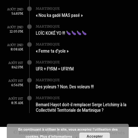
MARTINIQUE
AOÛT 2ND
5:48 PM
« Nou ka gadé MAS pasé »
MARTINIQUE
AOÛT 2ND
12:05 PM
LOÏC KOKÉ YO !!!
MARTINIQUE
AOÛT 2ND
8:08 AM
« Ferme ta d’yole »
MARTINIQUE
AOÛT 1ST
8:42 PM
UFR + FYRM = UFRYM
MARTINIQUE
AOÛT 1ST
6:56 PM
Des yoleurs ? Non. Des voleurs !!!
MARTINIQUE
AOÛT 1ST
8:35 AM
Bernard Hayot doit-il remplacer Serge Letchimy à la
Collectivité Territoriale de Martinique ?
En continuant à utiliser le site, vous acceptez l’utilisation des
©
Bondamanjak.com
1994-2020 - Tous droits réservés
Accepter
cookies.
Plus d’informations