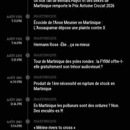
Un noir fan de Bernard Hayot et des békés de
Martinique remporte le Prix Antoine Crozat 2026
MARTINIQUE
AOÛT 5TH
7:31 PM
Écocide de l’Anse Meunier en Martinique :
L’Assaupamar dépose une plainte contre X
MARTINIQUE
AOÛT 5TH
7:16 PM
Hermann Rose -Élie …ça va mieux
MARTINIQUE
AOÛT 4TH
5:15 PM
Tour de Martinique des yoles rondes : la FYRM offre-t-
elle gratuitement son trésor audiovisuel ?
MARTINIQUE
AOÛT 3RD
6:30 PM
Produit de 1ère nécessité en rupture de stock en
Martinique
MARTINIQUE
AOÛT 2ND
11:14 PM
En Martinique les pollueurs sont des ordures ? Non.
Des enculés-es !!!
MARTINIQUE
AOÛT 2ND
5:56 PM
« Mérine rivers to cross »