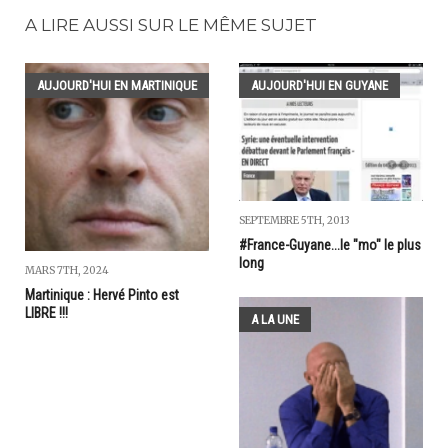
A LIRE AUSSI SUR LE MÊME SUJET
AUJOURD'HUI EN MARTINIQUE
AUJOURD'HUI EN GUYANE
SEPTEMBRE 5TH, 2013
#France-Guyane...le "mo" le plus
long
MARS 7TH, 2024
Martinique : Hervé Pinto est
LIBRE !!!
A LA UNE