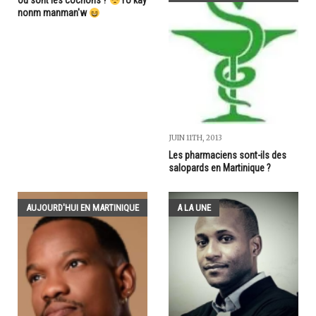
Où sont les cochons ?
Yo kay
nonm manman'w
JUIN 11TH, 2013
Les pharmaciens sont-ils des
salopards en Martinique ?
AUJOURD'HUI EN MARTINIQUE
A LA UNE