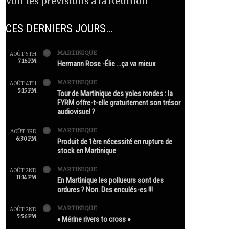
Voir les prévisions à la Réunion
CES DERNIERS JOURS…
MARTINIQUE
AOÛT 5TH
7:16 PM
Hermann Rose -Élie …ça va mieux
MARTINIQUE
AOÛT 4TH
5:15 PM
Tour de Martinique des yoles rondes : la
FYRM offre-t-elle gratuitement son trésor
audiovisuel ?
MARTINIQUE
AOÛT 3RD
6:30 PM
Produit de 1ère nécessité en rupture de
stock en Martinique
MARTINIQUE
AOÛT 2ND
11:14 PM
En Martinique les pollueurs sont des
ordures ? Non. Des enculés-es !!!
MARTINIQUE
AOÛT 2ND
5:56 PM
« Mérine rivers to cross »