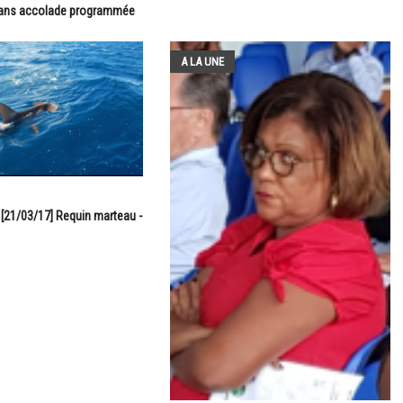
 sans accolade programmée
A LA UNE
 [21/03/17] Requin marteau -