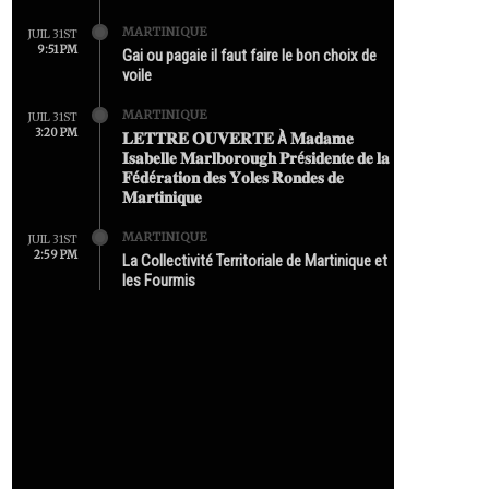
MARTINIQUE
JUIL 31ST
9:51 PM
Gai ou pagaie il faut faire le bon choix de
voile
MARTINIQUE
JUIL 31ST
3:20 PM
𝐋𝐄𝐓𝐓𝐑𝐄 𝐎𝐔𝐕𝐄𝐑𝐓𝐄 À 𝐌𝐚𝐝𝐚𝐦𝐞
𝐈𝐬𝐚𝐛𝐞𝐥𝐥𝐞 𝐌𝐚𝐫𝐥𝐛𝐨𝐫𝐨𝐮𝐠𝐡 𝐏𝐫é𝐬𝐢𝐝𝐞𝐧𝐭𝐞 𝐝𝐞 𝐥𝐚
𝐅é𝐝é𝐫𝐚𝐭𝐢𝐨𝐧 𝐝𝐞𝐬 𝐘𝐨𝐥𝐞𝐬 𝐑𝐨𝐧𝐝𝐞𝐬 𝐝𝐞
𝐌𝐚𝐫𝐭𝐢𝐧𝐢𝐪𝐮𝐞
MARTINIQUE
JUIL 31ST
2:59 PM
La Collectivité Territoriale de Martinique et
les Fourmis