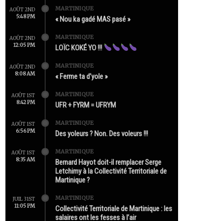
MARTINIQUE
AOÛT 2ND
5:48 PM
« Nou ka gadé MAS pasé »
MARTINIQUE
AOÛT 2ND
12:05 PM
LOÏC KOKÉ YO !!!
MARTINIQUE
AOÛT 2ND
8:08 AM
« Ferme ta d’yole »
MARTINIQUE
AOÛT 1ST
8:42 PM
UFR + FYRM = UFRYM
MARTINIQUE
AOÛT 1ST
6:56 PM
Des yoleurs ? Non. Des voleurs !!!
MARTINIQUE
AOÛT 1ST
8:35 AM
Bernard Hayot doit-il remplacer Serge
Letchimy à la Collectivité Territoriale de
Martinique ?
MARTINIQUE
JUIL 31ST
11:05 PM
Collectivité Territoriale de Martinique : les
salaires ont les fesses à l’air