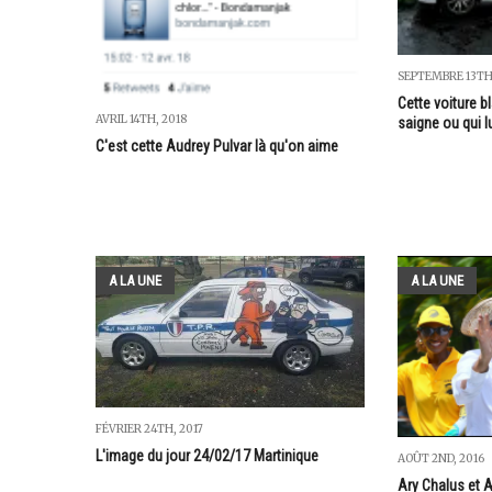
SEPTEMBRE 13TH
Cette voiture b
AVRIL 14TH, 2018
saigne ou qui l
C'est cette Audrey Pulvar là qu'on aime
A LA UNE
A LA UNE
FÉVRIER 24TH, 2017
L'image du jour 24/02/17 Martinique
AOÛT 2ND, 2016
Ary Chalus et 