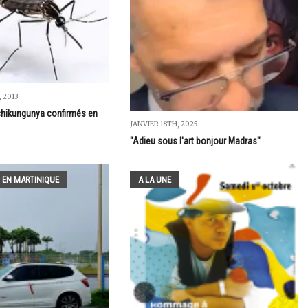
 2013
chikungunya confirmés en
JANVIER 18TH, 2025
"Adieu sous l'art bonjour Madras"
 EN MARTINIQUE
A LA UNE