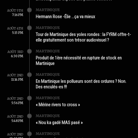
MARTINIQUE
AOÛT 5TH
7:16 PM
Hermann Rose -Élie …ça va mieux
MARTINIQUE
AOÛT 4TH
5:15 PM
Tour de Martinique des yoles rondes : la FYRM offre-t-
elle gratuitement son trésor audiovisuel ?
MARTINIQUE
AOÛT 3RD
6:30 PM
Produit de 1ère nécessité en rupture de stock en
Martinique
MARTINIQUE
AOÛT 2ND
11:14 PM
En Martinique les pollueurs sont des ordures ? Non.
Des enculés-es !!!
MARTINIQUE
AOÛT 2ND
5:56 PM
« Mérine rivers to cross »
MARTINIQUE
AOÛT 2ND
5:48 PM
« Nou ka gadé MAS pasé »
MARTINIQUE
AOÛT 2ND