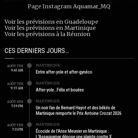
Page Instagram
Aquamar_MQ
Voir les prévisions en Guadeloupe
Voir les prévisions en Martinique
Voir les prévisions à la Réunion
CES DERNIERS JOURS…
MARTINIQUE
AOÛT 7TH
9:45 AM
Entre after-yole et after-gynéco
MARTINIQUE
AOÛT 7TH
9:37 AM
After-yole…Félix et bouées
MARTINIQUE
AOÛT 6TH
7:59 PM
Un noir fan de Bernard Hayot et des békés de
Martinique remporte le Prix Antoine Crozat 2026
MARTINIQUE
AOÛT 5TH
7:31 PM
Écocide de l’Anse Meunier en Martinique :
L’Assaupamar dépose une plainte contre X