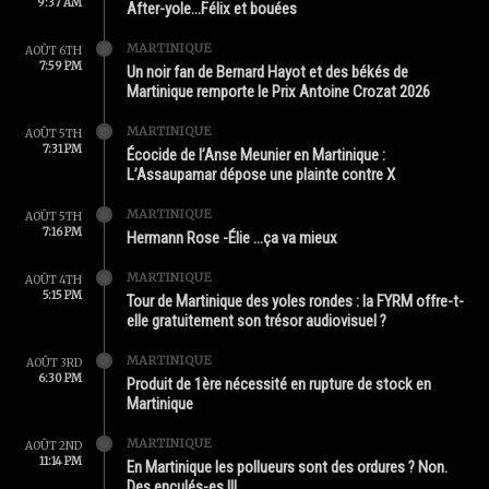
9:37 AM
After-yole…Félix et bouées
MARTINIQUE
AOÛT 6TH
7:59 PM
Un noir fan de Bernard Hayot et des békés de
Martinique remporte le Prix Antoine Crozat 2026
MARTINIQUE
AOÛT 5TH
7:31 PM
Écocide de l’Anse Meunier en Martinique :
L’Assaupamar dépose une plainte contre X
MARTINIQUE
AOÛT 5TH
7:16 PM
Hermann Rose -Élie …ça va mieux
MARTINIQUE
AOÛT 4TH
5:15 PM
Tour de Martinique des yoles rondes : la FYRM offre-t-
elle gratuitement son trésor audiovisuel ?
MARTINIQUE
AOÛT 3RD
6:30 PM
Produit de 1ère nécessité en rupture de stock en
Martinique
MARTINIQUE
AOÛT 2ND
11:14 PM
En Martinique les pollueurs sont des ordures ? Non.
Des enculés-es !!!