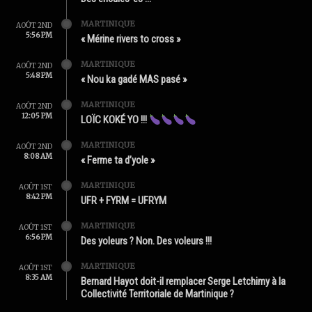
MARTINIQUE
AOÛT 2ND
5:56 PM
« Mérine rivers to cross »
MARTINIQUE
AOÛT 2ND
5:48 PM
« Nou ka gadé MAS pasé »
MARTINIQUE
AOÛT 2ND
12:05 PM
LOÏC KOKÉ YO !!!
MARTINIQUE
AOÛT 2ND
8:08 AM
« Ferme ta d’yole »
MARTINIQUE
AOÛT 1ST
8:42 PM
UFR + FYRM = UFRYM
MARTINIQUE
AOÛT 1ST
6:56 PM
Des yoleurs ? Non. Des voleurs !!!
MARTINIQUE
AOÛT 1ST
8:35 AM
Bernard Hayot doit-il remplacer Serge Letchimy à la
Collectivité Territoriale de Martinique ?