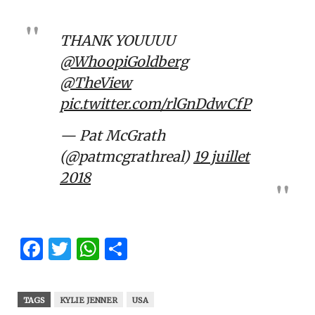
THANK YOUUUU
@WhoopiGoldberg
@TheView
pic.twitter.com/rlGnDdwCfP
— Pat McGrath
(@patmcgrathreal)
19 juillet
2018
Facebook
Twitter
WhatsApp
Partager
TAGS
KYLIE JENNER
USA