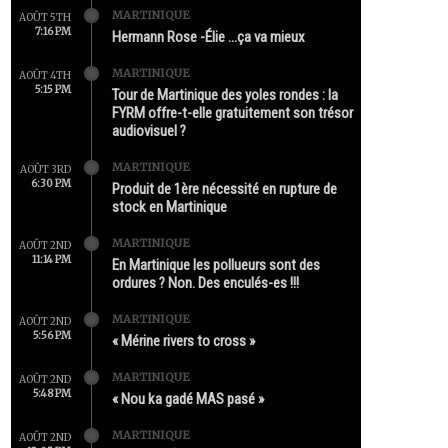
MARTINIQUE
AOÛT 5TH
7:16 PM
Hermann Rose -Élie …ça va mieux
MARTINIQUE
AOÛT 4TH
5:15 PM
Tour de Martinique des yoles rondes : la
FYRM offre-t-elle gratuitement son trésor
audiovisuel ?
MARTINIQUE
AOÛT 3RD
6:30 PM
Produit de 1ère nécessité en rupture de
stock en Martinique
MARTINIQUE
AOÛT 2ND
11:14 PM
En Martinique les pollueurs sont des
ordures ? Non. Des enculés-es !!!
MARTINIQUE
AOÛT 2ND
5:56 PM
« Mérine rivers to cross »
MARTINIQUE
AOÛT 2ND
5:48 PM
« Nou ka gadé MAS pasé »
MARTINIQUE
AOÛT 2ND