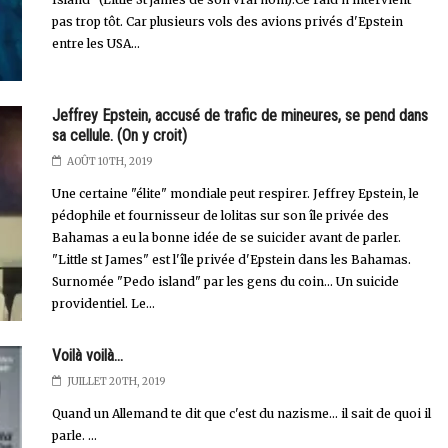
pas trop tôt. Car plusieurs vols des avions privés d'Epstein
entre les USA...
Jeffrey Epstein, accusé de trafic de mineures, se pend dans
sa cellule. (On y croit)
AOÛT 10TH, 2019
Une certaine "élite" mondiale peut respirer. Jeffrey Epstein, le
pédophile et fournisseur de lolitas sur son île privée des
Bahamas a eu la bonne idée de se suicider avant de parler.
"Little st James" est l'île privée d'Epstein dans les Bahamas.
Surnomée "Pedo island" par les gens du coin... Un suicide
providentiel. Le...
Voilà voilà...
JUILLET 20TH, 2019
Quand un Allemand te dit que c'est du nazisme... il sait de quoi il
parle. ...