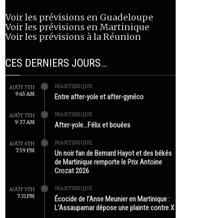
Voir les prévisions en Guadeloupe
Voir les prévisions en Martinique
Voir les prévisions à la Réunion
CES DERNIERS JOURS…
MARTINIQUE
AOÛT 7TH
9:45 AM
Entre after-yole et after-gynéco
MARTINIQUE
AOÛT 7TH
9:37 AM
After-yole…Félix et bouées
MARTINIQUE
AOÛT 6TH
7:59 PM
Un noir fan de Bernard Hayot et des békés
de Martinique remporte le Prix Antoine
Crozat 2026
MARTINIQUE
AOÛT 5TH
7:31 PM
Écocide de l’Anse Meunier en Martinique :
L’Assaupamar dépose une plainte contre X