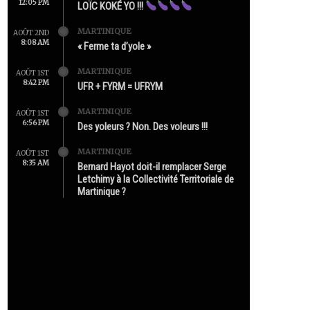
12:05 PM
LOÏC KOKÉ YO !!!
MARTINIQUE
AOÛT 2ND
8:08 AM
« Ferme ta d’yole »
MARTINIQUE
AOÛT 1ST
8:42 PM
UFR + FYRM = UFRYM
MARTINIQUE
AOÛT 1ST
6:56 PM
Des yoleurs ? Non. Des voleurs !!!
MARTINIQUE
AOÛT 1ST
8:35 AM
Bernard Hayot doit-il remplacer Serge
Letchimy à la Collectivité Territoriale de
Martinique ?