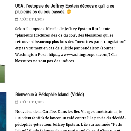
USA : l'autopsie de Jeffrey Epstein découvre qu'il a eu
plusieurs os du cou cassés.
AOÛT 15TH, 2019
Selon l'autopsie officielle de Jeffrey Epstein il présente
"plusieurs fractures des os du cou", des blessures qui se
retrouvent beaucoup plus lors des "meurtres par strangulation"
et pas vraiment en cas de suicide par pendaison (source :
Washington Post : https://www.washingtonpost.com/) Ces
blessures ne sont pas des indices...
Bienvenue à Pédophile Island. (Vidéo)
AOÛT 13TH, 2019
Nouvelles de la Caraïbe. Dans les Iles Vierges américaines, le
FBI vient (enfin) de lancer un raid contre l'ile privée du décédé-
pédophile-jet-setteur Jeffrey Epstein. L'île surnommée "Pedo
Island" (Little St james de son vrai nom).Ce raid n'intervient