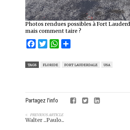
Photos rendues possibles à Fort Lauder
mais comment taire ?
Facebook
Twitter
WhatsApp
Partager
TAGS
FLORIDE
FORT LAUDERDALE
USA
Partagez l'info
PREVIOUS ARTICLE
Walter ...Paulo...