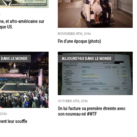
6
me, et afro-américaine sur
nque US.
NOVEMBRE 8TH, 2016
Fin d'une époque (photo)
 DANS LE MONDE
AUJOURD'HUI DANS LE MONDE
OCTOBRE 4TH, 2016
On lui facture sa première étreinte avec
son nouveau-né #WTF
2016
ent leur souffle