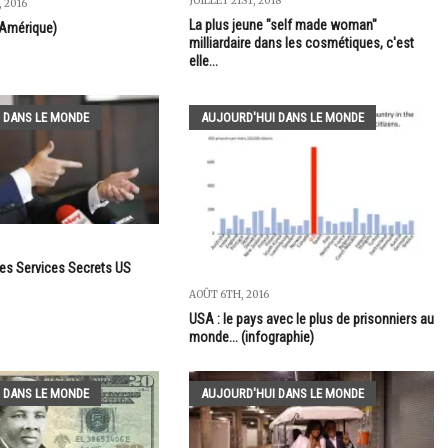
JUILLET 21ST, 2018
 2016
La plus jeune "self made woman"
(Amérique)
milliardaire dans les cosmétiques, c'est
elle...
 DANS LE MONDE
AUJOURD'HUI DANS LE MONDE
es Services Secrets US
AOÛT 6TH, 2016
USA : le pays avec le plus de prisonniers au
monde... (infographie)
 DANS LE MONDE
AUJOURD'HUI DANS LE MONDE