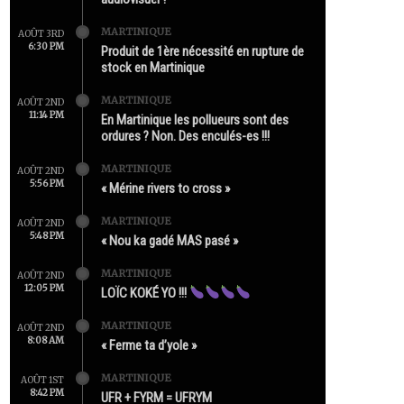
MARTINIQUE
AOÛT 3RD
6:30 PM
Produit de 1ère nécessité en rupture de
stock en Martinique
MARTINIQUE
AOÛT 2ND
11:14 PM
En Martinique les pollueurs sont des
ordures ? Non. Des enculés-es !!!
MARTINIQUE
AOÛT 2ND
5:56 PM
« Mérine rivers to cross »
MARTINIQUE
AOÛT 2ND
5:48 PM
« Nou ka gadé MAS pasé »
MARTINIQUE
AOÛT 2ND
12:05 PM
LOÏC KOKÉ YO !!!
MARTINIQUE
AOÛT 2ND
8:08 AM
« Ferme ta d’yole »
MARTINIQUE
AOÛT 1ST
8:42 PM
UFR + FYRM = UFRYM