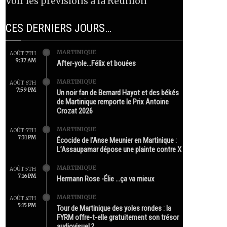
Voir les prévisions à la Réunion
CES DERNIERS JOURS…
MARTINIQUE
AOÛT 7TH
9:37 AM
After-yole…Félix et bouées
MARTINIQUE
AOÛT 6TH
7:59 PM
Un noir fan de Bernard Hayot et des békés
de Martinique remporte le Prix Antoine
Crozat 2026
MARTINIQUE
AOÛT 5TH
7:31 PM
Écocide de l’Anse Meunier en Martinique :
L’Assaupamar dépose une plainte contre X
MARTINIQUE
AOÛT 5TH
7:16 PM
Hermann Rose -Élie …ça va mieux
MARTINIQUE
AOÛT 4TH
5:15 PM
Tour de Martinique des yoles rondes : la
FYRM offre-t-elle gratuitement son trésor
audiovisuel ?