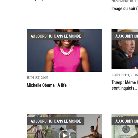
NOVEMBRE 10TH,
Image du soir 
AUJOURD'HUI DANS LE MONDE
AUJOURD'HUI
AOÛT 10TH, 2016
JUIN 1ST, 2015
Trump : Même l
Michelle Obama : A life
sont inquiets...
AUJOURD'HUI DANS LE MONDE
AUJOURD'HUI