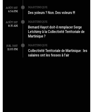
MARTINIQUE
AOÛT 1ST
6:56 PM
Des yoleurs ? Non. Des voleurs !!!
MARTINIQUE
AOÛT 1ST
8:35 AM
Bernard Hayot doit-il remplacer Serge
Letchimy à la Collectivité Territoriale de
Martinique ?
MARTINIQUE
JUIL 31ST
11:05 PM
Collectivité Territoriale de Martinique : les
salaires ont les fesses à l’air