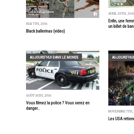
AVRIL 20TH, 201
Enfin, une fem
MAI 7TH, 2016
un billet de ba
Black ballerinas (video)
AUJOURD'HUI DANS LE MONDE
AUJOURD'HUI
AOÛT 16TH, 2016
Vous filmez la police ? Vous serez en
danger...
NOVEMBRE 7TH, 
Les USA retienn