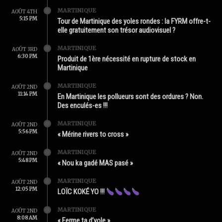
MARTINIQUE
AOÛT 4TH
5:15 PM
Tour de Martinique des yoles rondes : la FYRM offre-t-
elle gratuitement son trésor audiovisuel ?
MARTINIQUE
AOÛT 3RD
6:30 PM
Produit de 1ère nécessité en rupture de stock en
Martinique
MARTINIQUE
AOÛT 2ND
11:14 PM
En Martinique les pollueurs sont des ordures ? Non.
Des enculés-es !!!
MARTINIQUE
AOÛT 2ND
5:56 PM
« Mérine rivers to cross »
MARTINIQUE
AOÛT 2ND
5:48 PM
« Nou ka gadé MAS pasé »
MARTINIQUE
AOÛT 2ND
12:05 PM
LOÏC KOKÉ YO !!!
MARTINIQUE
AOÛT 2ND
8:08 AM
« Ferme ta d’yole »