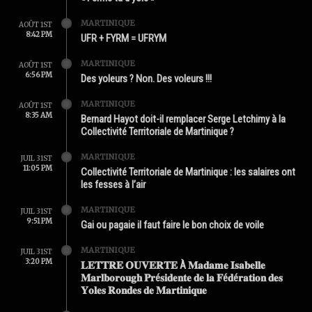
MARTINIQUE
AOÛT 1ST
8:42 PM
UFR + FYRM = UFRYM
MARTINIQUE
AOÛT 1ST
6:56 PM
Des yoleurs ? Non. Des voleurs !!!
MARTINIQUE
AOÛT 1ST
8:35 AM
Bernard Hayot doit-il remplacer Serge Letchimy à la
Collectivité Territoriale de Martinique ?
MARTINIQUE
JUIL 31ST
11:05 PM
Collectivité Territoriale de Martinique : les salaires ont
les fesses à l’air
MARTINIQUE
JUIL 31ST
9:51 PM
Gai ou pagaie il faut faire le bon choix de voile
MARTINIQUE
JUIL 31ST
3:20 PM
𝐋𝐄𝐓𝐓𝐑𝐄 𝐎𝐔𝐕𝐄𝐑𝐓𝐄 À 𝐌𝐚𝐝𝐚𝐦𝐞 𝐈𝐬𝐚𝐛𝐞𝐥𝐥𝐞
𝐌𝐚𝐫𝐥𝐛𝐨𝐫𝐨𝐮𝐠𝐡 𝐏𝐫é𝐬𝐢𝐝𝐞𝐧𝐭𝐞 𝐝𝐞 𝐥𝐚 𝐅é𝐝é𝐫𝐚𝐭𝐢𝐨𝐧 𝐝𝐞𝐬
𝐘𝐨𝐥𝐞𝐬 𝐑𝐨𝐧𝐝𝐞𝐬 𝐝𝐞 𝐌𝐚𝐫𝐭𝐢𝐧𝐢𝐪𝐮𝐞