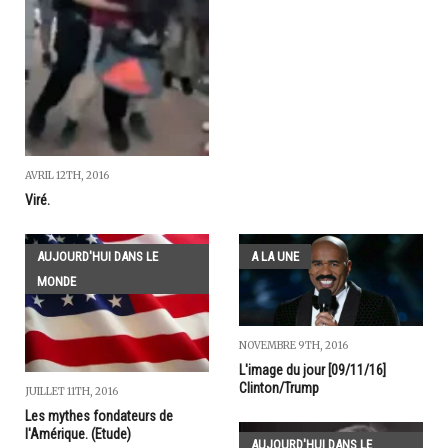
AVRIL 12TH, 2016
Viré.
AUJOURD'HUI DANS LE
A LA UNE
MONDE
NOVEMBRE 9TH, 2016
L'image du jour [09/11/16]
Clinton/Trump
JUILLET 11TH, 2016
Les mythes fondateurs de
l'Amérique. (Etude)
AUJOURD'HUI DANS LE