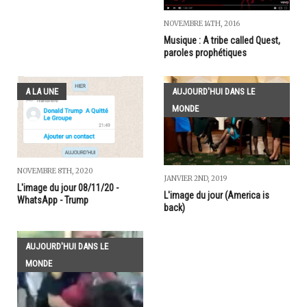
NOVEMBRE 14TH, 2016
Musique : A tribe called Quest,
paroles prophétiques
A LA UNE
AUJOURD'HUI DANS LE
MONDE
NOVEMBRE 8TH, 2020
JANVIER 2ND, 2019
L'image du jour 08/11/20 -
L'image du jour (America is
WhatsApp - Trump
back)
AUJOURD'HUI DANS LE
MONDE