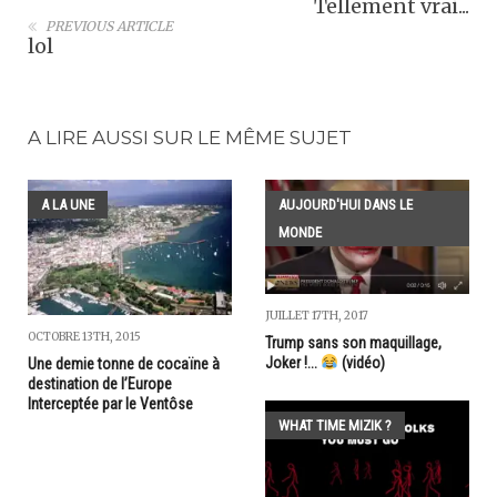
Tellement vrai...
PREVIOUS ARTICLE
lol
A LIRE AUSSI SUR LE MÊME SUJET
A LA UNE
AUJOURD'HUI DANS LE
MONDE
JUILLET 17TH, 2017
OCTOBRE 13TH, 2015
Trump sans son maquillage,
Joker !...
(vidéo)
Une demie tonne de cocaïne à
destination de l’Europe
Interceptée par le Ventôse
WHAT TIME MIZIK ?