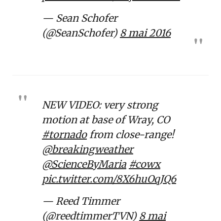
— Sean Schofer
(@SeanSchofer)
8 mai 2016
NEW VIDEO: very strong
motion at base of Wray, CO
#tornado
from close-range!
@breakingweather
@ScienceByMaria
#cowx
pic.twitter.com/8X6huOqJQ6
— Reed Timmer
(@reedtimmerTVN)
8 mai