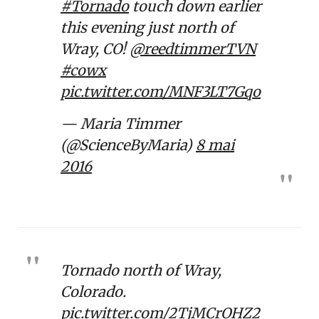
#Tornado
touch down earlier
this evening just north of
Wray, CO!
@reedtimmerTVN
#cowx
pic.twitter.com/MNF3LT7Gqo
— Maria Timmer
(@ScienceByMaria)
8 mai
2016
Tornado north of Wray,
Colorado.
pic.twitter.com/2TjMCrOHZ2