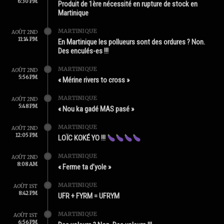
6:30 PM
Produit de 1ère nécessité en rupture de stock en
Martinique
MARTINIQUE
AOÛT 2ND
11:14 PM
En Martinique les pollueurs sont des ordures ? Non.
Des enculés-es !!!
MARTINIQUE
AOÛT 2ND
5:56 PM
« Mérine rivers to cross »
MARTINIQUE
AOÛT 2ND
5:48 PM
« Nou ka gadé MAS pasé »
MARTINIQUE
AOÛT 2ND
12:05 PM
LOÏC KOKÉ YO !!!
MARTINIQUE
AOÛT 2ND
8:08 AM
« Ferme ta d’yole »
MARTINIQUE
AOÛT 1ST
8:42 PM
UFR + FYRM = UFRYM
MARTINIQUE
AOÛT 1ST
6:56 PM