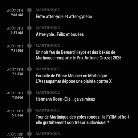
MARTINIQUE
AOÛT 7TH
9:45 AM
Entre after-yole et after-gynéco
MARTINIQUE
AOÛT 7TH
9:37 AM
After-yole…Félix et bouées
MARTINIQUE
AOÛT 6TH
7:59 PM
Un noir fan de Bernard Hayot et des békés de
Martinique remporte le Prix Antoine Crozat 2026
MARTINIQUE
AOÛT 5TH
7:31 PM
Écocide de l’Anse Meunier en Martinique :
L’Assaupamar dépose une plainte contre X
MARTINIQUE
AOÛT 5TH
7:16 PM
Hermann Rose -Élie …ça va mieux
MARTINIQUE
AOÛT 4TH
5:15 PM
Tour de Martinique des yoles rondes : la FYRM offre-t-
elle gratuitement son trésor audiovisuel ?
MARTINIQUE
AOÛT 3RD