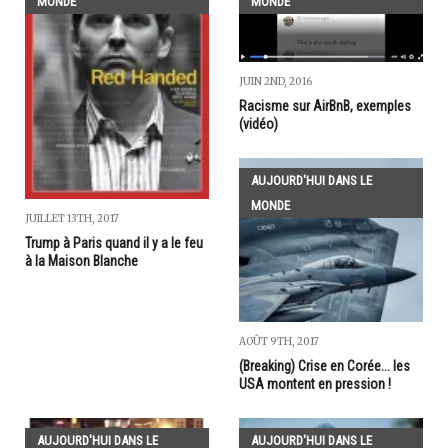
MONDE
MONDE
JUIN 2ND, 2016
Racisme sur AirBnB, exemples
(vidéo)
AUJOURD'HUI DANS LE
MONDE
JUILLET 13TH, 2017
Trump à Paris quand il y a le feu
à la Maison Blanche
AOÛT 9TH, 2017
(Breaking) Crise en Corée... les
USA montent en pression !
AUJOURD'HUI DANS LE
AUJOURD'HUI DANS LE