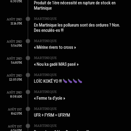
6:30 PM
Produit de 1ère nécessité en rupture de stock en
Martinique
MARTINIQUE
AOÛT 2ND
11:14 PM
En Martinique les pollueurs sont des ordures ? Non.
Des enculés-es !!!
MARTINIQUE
AOÛT 2ND
5:56 PM
« Mérine rivers to cross »
MARTINIQUE
AOÛT 2ND
5:48 PM
« Nou ka gadé MAS pasé »
MARTINIQUE
AOÛT 2ND
12:05 PM
LOÏC KOKÉ YO !!!
MARTINIQUE
AOÛT 2ND
8:08 AM
« Ferme ta d’yole »
MARTINIQUE
AOÛT 1ST
8:42 PM
UFR + FYRM = UFRYM
MARTINIQUE
AOÛT 1ST
6:56 PM