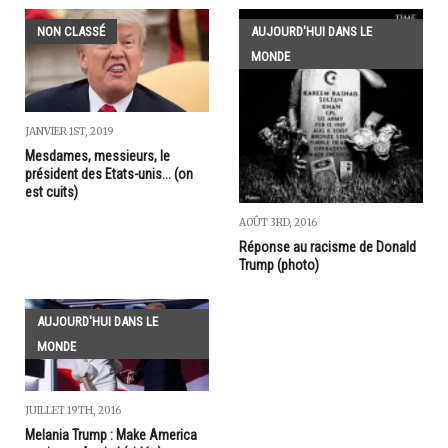
NON CLASSÉ
AUJOURD'HUI DANS LE
MONDE
JANVIER 1ST, 2019
Mesdames, messieurs, le
président des Etats-unis... (on
est cuits)
AOÛT 3RD, 2016
Réponse au racisme de Donald
Trump (photo)
AUJOURD'HUI DANS LE
MONDE
JUILLET 19TH, 2016
Melania Trump : Make America