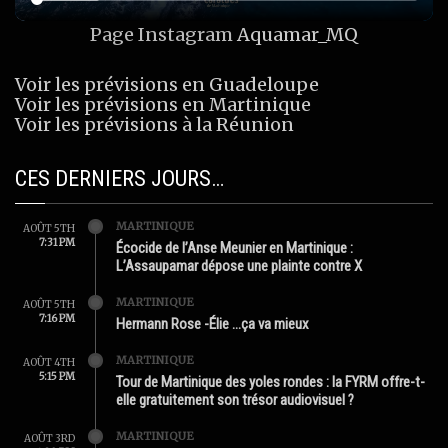
Page Instagram
Aquamar_MQ
Voir les prévisions en Guadeloupe
Voir les prévisions en Martinique
Voir les prévisions à la Réunion
CES DERNIERS JOURS…
MARTINIQUE
AOÛT 5TH
7:31 PM
Écocide de l’Anse Meunier en Martinique :
L’Assaupamar dépose une plainte contre X
MARTINIQUE
AOÛT 5TH
7:16 PM
Hermann Rose -Élie …ça va mieux
MARTINIQUE
AOÛT 4TH
5:15 PM
Tour de Martinique des yoles rondes : la FYRM offre-t-
elle gratuitement son trésor audiovisuel ?
MARTINIQUE
AOÛT 3RD