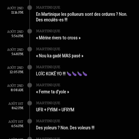
MARTINIQUE
AOÛT 2ND
11:14 PM
En Martinique les pollueurs sont des ordures ? Non.
Des enculés-es !!!
MARTINIQUE
AOÛT 2ND
5:56 PM
« Mérine rivers to cross »
MARTINIQUE
AOÛT 2ND
5:48 PM
« Nou ka gadé MAS pasé »
MARTINIQUE
AOÛT 2ND
12:05 PM
LOÏC KOKÉ YO !!!
MARTINIQUE
AOÛT 2ND
8:08 AM
« Ferme ta d’yole »
MARTINIQUE
AOÛT 1ST
8:42 PM
UFR + FYRM = UFRYM
MARTINIQUE
AOÛT 1ST
6:56 PM
Des yoleurs ? Non. Des voleurs !!!