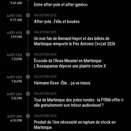
9:45 AM
Entre after-yole et after-gynéco
MARTINIQUE
AOÛT 7TH
9:37 AM
After-yole…Félix et bouées
MARTINIQUE
AOÛT 6TH
7:59 PM
Un noir fan de Bernard Hayot et des békés de
Martinique remporte le Prix Antoine Crozat 2026
MARTINIQUE
AOÛT 5TH
7:31 PM
Écocide de l’Anse Meunier en Martinique :
L’Assaupamar dépose une plainte contre X
MARTINIQUE
AOÛT 5TH
7:16 PM
Hermann Rose -Élie …ça va mieux
MARTINIQUE
AOÛT 4TH
5:15 PM
Tour de Martinique des yoles rondes : la FYRM offre-t-
elle gratuitement son trésor audiovisuel ?
MARTINIQUE
AOÛT 3RD
6:30 PM
Produit de 1ère nécessité en rupture de stock en
Martinique