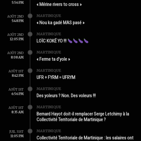
5:56 PM
« Mérine rivers to cross »
MARTINIQUE
AOÛT 2ND
5:48 PM
« Nou ka gadé MAS pasé »
MARTINIQUE
AOÛT 2ND
12:05 PM
LOÏC KOKÉ YO !!!
MARTINIQUE
AOÛT 2ND
8:08 AM
« Ferme ta d’yole »
MARTINIQUE
AOÛT 1ST
8:42 PM
UFR + FYRM = UFRYM
MARTINIQUE
AOÛT 1ST
6:56 PM
Des yoleurs ? Non. Des voleurs !!!
MARTINIQUE
AOÛT 1ST
8:35 AM
Bernard Hayot doit-il remplacer Serge Letchimy à la
Collectivité Territoriale de Martinique ?
MARTINIQUE
JUIL 31ST
11:05 PM
Collectivité Territoriale de Martinique : les salaires ont