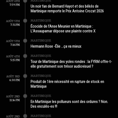
MARTINIQUE
AOÛT 6TH
7:59 PM
Un noir fan de Bernard Hayot et des békés de
Martinique remporte le Prix Antoine Crozat 2026
MARTINIQUE
AOÛT 5TH
7:31 PM
Écocide de l’Anse Meunier en Martinique :
L’Assaupamar dépose une plainte contre X
MARTINIQUE
AOÛT 5TH
7:16 PM
Hermann Rose -Élie …ça va mieux
MARTINIQUE
AOÛT 4TH
5:15 PM
Tour de Martinique des yoles rondes : la FYRM offre-t-
elle gratuitement son trésor audiovisuel ?
MARTINIQUE
AOÛT 3RD
6:30 PM
Produit de 1ère nécessité en rupture de stock en
Martinique
MARTINIQUE
AOÛT 2ND
11:14 PM
En Martinique les pollueurs sont des ordures ? Non.
Des enculés-es !!!
MARTINIQUE
AOÛT 2ND