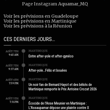
Page Instagram
Aquamar_MQ
Voir les prévisions en Guadeloupe
Voir les prévisions en Martinique
Voir les prévisions à la Réunion
CES DERNIERS JOURS…
MARTINIQUE
AOÛT 7TH
9:45 AM
Entre after-yole et after-gynéco
MARTINIQUE
AOÛT 7TH
9:37 AM
After-yole…Félix et bouées
MARTINIQUE
AOÛT 6TH
7:59 PM
Un noir fan de Bernard Hayot et des békés de
Martinique remporte le Prix Antoine Crozat 2026
MARTINIQUE
AOÛT 5TH
7:31 PM
Écocide de l’Anse Meunier en Martinique :
L’Assaupamar dépose une plainte contre X