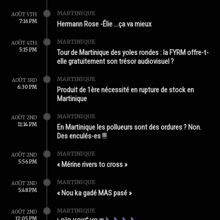
MARTINIQUE
AOÛT 5TH
7:16 PM
Hermann Rose -Élie …ça va mieux
MARTINIQUE
AOÛT 4TH
5:15 PM
Tour de Martinique des yoles rondes : la FYRM offre-t-
elle gratuitement son trésor audiovisuel ?
MARTINIQUE
AOÛT 3RD
6:30 PM
Produit de 1ère nécessité en rupture de stock en
Martinique
MARTINIQUE
AOÛT 2ND
11:14 PM
En Martinique les pollueurs sont des ordures ? Non.
Des enculés-es !!!
MARTINIQUE
AOÛT 2ND
5:56 PM
« Mérine rivers to cross »
MARTINIQUE
AOÛT 2ND
5:48 PM
« Nou ka gadé MAS pasé »
MARTINIQUE
AOÛT 2ND
12:05 PM