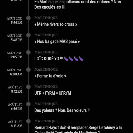
11:14 PM
En Martinique les pollueurs sont des ordures ? Non.
Des enculés-es !!!
MARTINIQUE
AOÛT 2ND
5:56 PM
« Mérine rivers to cross »
MARTINIQUE
AOÛT 2ND
5:48 PM
« Nou ka gadé MAS pasé »
MARTINIQUE
AOÛT 2ND
12:05 PM
LOÏC KOKÉ YO !!!
MARTINIQUE
AOÛT 2ND
8:08 AM
« Ferme ta d’yole »
MARTINIQUE
AOÛT 1ST
8:42 PM
UFR + FYRM = UFRYM
MARTINIQUE
AOÛT 1ST
6:56 PM
Des yoleurs ? Non. Des voleurs !!!
MARTINIQUE
AOÛT 1ST
8:35 AM
Bernard Hayot doit-il remplacer Serge Letchimy à la