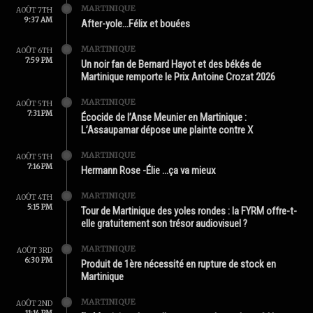
MARTINIQUE
AOÛT 7TH
9:37 AM
After-yole…Félix et bouées
MARTINIQUE
AOÛT 6TH
7:59 PM
Un noir fan de Bernard Hayot et des békés de
Martinique remporte le Prix Antoine Crozat 2026
MARTINIQUE
AOÛT 5TH
7:31 PM
Écocide de l’Anse Meunier en Martinique :
L’Assaupamar dépose une plainte contre X
MARTINIQUE
AOÛT 5TH
7:16 PM
Hermann Rose -Élie …ça va mieux
MARTINIQUE
AOÛT 4TH
5:15 PM
Tour de Martinique des yoles rondes : la FYRM offre-t-
elle gratuitement son trésor audiovisuel ?
MARTINIQUE
AOÛT 3RD
6:30 PM
Produit de 1ère nécessité en rupture de stock en
Martinique
MARTINIQUE
AOÛT 2ND