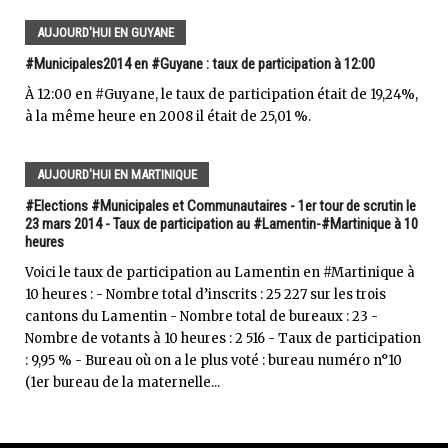
AUJOURD'HUI EN GUYANE
#Municipales2014 en #Guyane : taux de participation à 12:00
À 12:00 en #Guyane, le taux de participation était de 19,24%,
à la même heure en 2008 il était de 25,01 %.
AUJOURD'HUI EN MARTINIQUE
#Elections #Municipales et Communautaires - 1er tour de scrutin le
23 mars 2014 - Taux de participation au #Lamentin-#Martinique à 10
heures
Voici le taux de participation au Lamentin en #Martinique à
10 heures : - Nombre total d’inscrits : 25 227 sur les trois
cantons du Lamentin - Nombre total de bureaux : 23 -
Nombre de votants à 10 heures : 2 516 - Taux de participation
: 9,95 % - Bureau où on a le plus voté : bureau numéro n°10
(1er bureau de la maternelle...