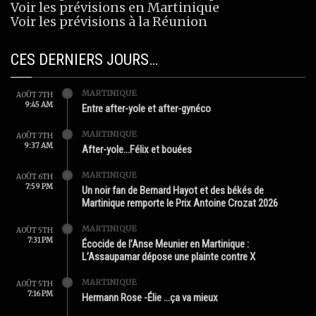
Voir les prévisions en Martinique
Voir les prévisions à la Réunion
CES DERNIERS JOURS…
MARTINIQUE
AOÛT 7TH
9:45 AM
Entre after-yole et after-gynéco
MARTINIQUE
AOÛT 7TH
9:37 AM
After-yole…Félix et bouées
MARTINIQUE
AOÛT 6TH
7:59 PM
Un noir fan de Bernard Hayot et des békés de
Martinique remporte le Prix Antoine Crozat 2026
MARTINIQUE
AOÛT 5TH
7:31 PM
Écocide de l’Anse Meunier en Martinique :
L’Assaupamar dépose une plainte contre X
MARTINIQUE
AOÛT 5TH
7:16 PM
Hermann Rose -Élie …ça va mieux