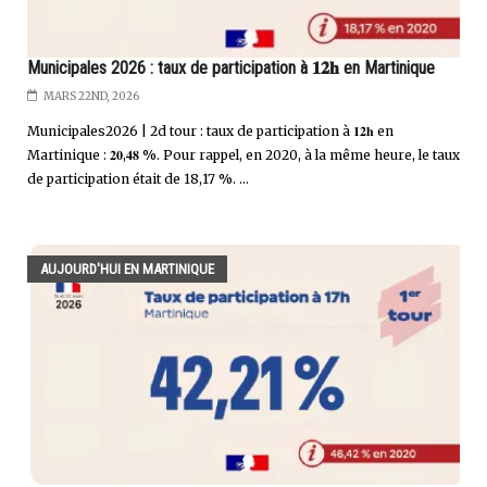
Municipales 2026 : taux de participation à 𝟏𝟐𝐡 en Martinique
MARS 22ND, 2026
Municipales2026 | 2d tour : taux de participation à 𝟏𝟐𝐡 en
Martinique : 𝟐𝟎,𝟒𝟖 %. Pour rappel, en 2020, à la même heure, le taux
de participation était de 18,17 %. ...
AUJOURD'HUI EN MARTINIQUE