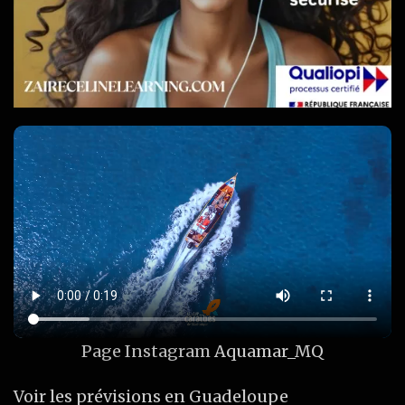
Page Instagram
Aquamar_MQ
Voir les prévisions en Guadeloupe