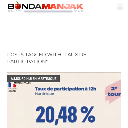
POSTS TAGGED WITH "TAUX DE
PARTICIPATION"
AUJOURD'HUI EN MARTINIQUE