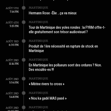
MARTINIQUE
AOÛT 5TH
7:16 PM
Hermann Rose -Élie …ça va mieux
MARTINIQUE
AOÛT 4TH
5:15 PM
Tour de Martinique des yoles rondes : la FYRM offre-t-
elle gratuitement son trésor audiovisuel ?
MARTINIQUE
AOÛT 3RD
6:30 PM
Produit de 1ère nécessité en rupture de stock en
Martinique
MARTINIQUE
AOÛT 2ND
11:14 PM
En Martinique les pollueurs sont des ordures ? Non.
Des enculés-es !!!
MARTINIQUE
AOÛT 2ND
5:56 PM
« Mérine rivers to cross »
MARTINIQUE
AOÛT 2ND
5:48 PM
« Nou ka gadé MAS pasé »
MARTINIQUE
AOÛT 2ND