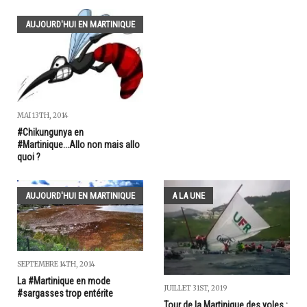
AUJOURD'HUI EN MARTINIQUE
MAI 13TH, 2014
#Chikungunya en
#Martinique...Allo non mais allo
quoi ?
AUJOURD'HUI EN MARTINIQUE
A LA UNE
SEPTEMBRE 14TH, 2014
La #Martinique en mode
JUILLET 31ST, 2019
#sargasses trop entérite
Tour de la Martinique des yoles :