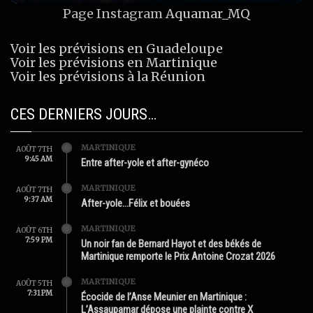
Page Instagram
Aquamar_MQ
Voir les prévisions en Guadeloupe
Voir les prévisions en Martinique
Voir les prévisions à la Réunion
CES DERNIERS JOURS…
MARTINIQUE
AOÛT 7TH
9:45 AM
Entre after-yole et after-gynéco
MARTINIQUE
AOÛT 7TH
9:37 AM
After-yole…Félix et bouées
MARTINIQUE
AOÛT 6TH
7:59 PM
Un noir fan de Bernard Hayot et des békés de
Martinique remporte le Prix Antoine Crozat 2026
MARTINIQUE
AOÛT 5TH
7:31 PM
Écocide de l’Anse Meunier en Martinique :
L’Assaupamar dépose une plainte contre X