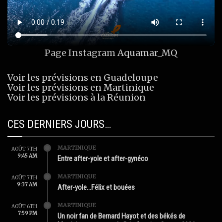
Page Instagram
Aquamar_MQ
Voir les prévisions en Guadeloupe
Voir les prévisions en Martinique
Voir les prévisions à la Réunion
CES DERNIERS JOURS…
MARTINIQUE
AOÛT 7TH
9:45 AM
Entre after-yole et after-gynéco
MARTINIQUE
AOÛT 7TH
9:37 AM
After-yole…Félix et bouées
MARTINIQUE
AOÛT 6TH
7:59 PM
Un noir fan de Bernard Hayot et des békés de