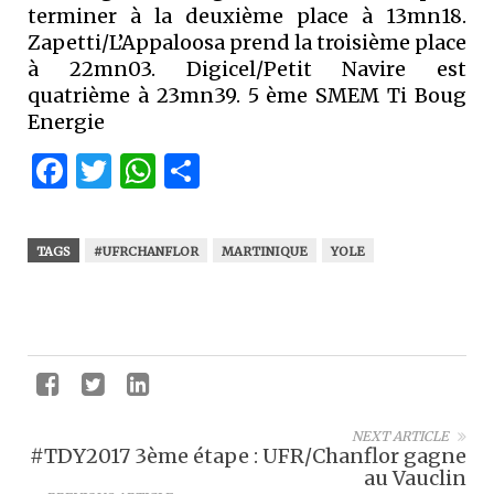
terminer à la deuxième place à 13mn18.
Zapetti/L’Appaloosa prend la troisième place
à 22mn03. Digicel/Petit Navire est
quatrième à 23mn39. 5 ème SMEM Ti Boug
Energie
Facebook
Twitter
WhatsApp
Partager
TAGS
#UFRCHANFLOR
MARTINIQUE
YOLE
NEXT ARTICLE
#TDY2017 3ème étape : UFR/Chanflor gagne
au Vauclin