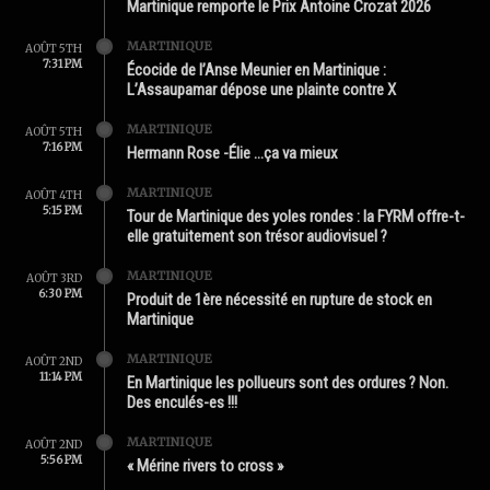
Martinique remporte le Prix Antoine Crozat 2026
MARTINIQUE
AOÛT 5TH
7:31 PM
Écocide de l’Anse Meunier en Martinique :
L’Assaupamar dépose une plainte contre X
MARTINIQUE
AOÛT 5TH
7:16 PM
Hermann Rose -Élie …ça va mieux
MARTINIQUE
AOÛT 4TH
5:15 PM
Tour de Martinique des yoles rondes : la FYRM offre-t-
elle gratuitement son trésor audiovisuel ?
MARTINIQUE
AOÛT 3RD
6:30 PM
Produit de 1ère nécessité en rupture de stock en
Martinique
MARTINIQUE
AOÛT 2ND
11:14 PM
En Martinique les pollueurs sont des ordures ? Non.
Des enculés-es !!!
MARTINIQUE
AOÛT 2ND
5:56 PM
« Mérine rivers to cross »