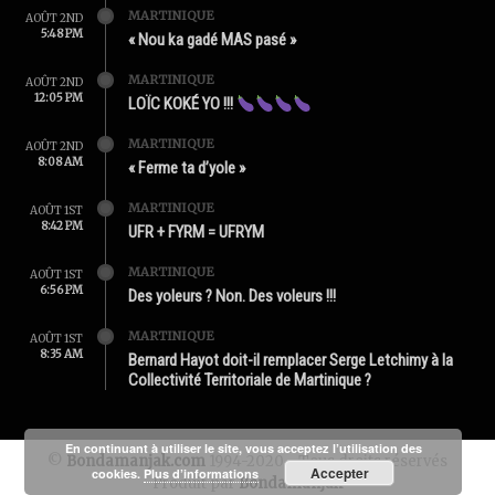
MARTINIQUE
AOÛT 2ND
5:48 PM
« Nou ka gadé MAS pasé »
MARTINIQUE
AOÛT 2ND
12:05 PM
LOÏC KOKÉ YO !!!
MARTINIQUE
AOÛT 2ND
8:08 AM
« Ferme ta d’yole »
MARTINIQUE
AOÛT 1ST
8:42 PM
UFR + FYRM = UFRYM
MARTINIQUE
AOÛT 1ST
6:56 PM
Des yoleurs ? Non. Des voleurs !!!
MARTINIQUE
AOÛT 1ST
8:35 AM
Bernard Hayot doit-il remplacer Serge Letchimy à la
Collectivité Territoriale de Martinique ?
En continuant à utiliser le site, vous acceptez l’utilisation des
©
Bondamanjak.com
1994-2020 - Tous droits réservés
Accepter
cookies.
Plus d’informations
Produit par
Bondamanjak