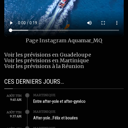
Page Instagram
Aquamar_MQ
Voir les prévisions en Guadeloupe
Voir les prévisions en Martinique
Voir les prévisions à la Réunion
CES DERNIERS JOURS…
MARTINIQUE
AOÛT 7TH
9:45 AM
Entre after-yole et after-gynéco
MARTINIQUE
AOÛT 7TH
9:37 AM
After-yole…Félix et bouées