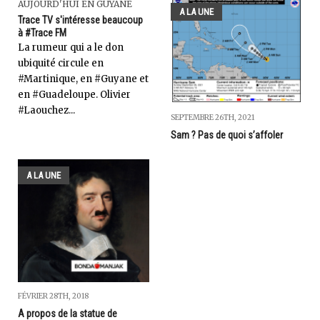
AUJOURD'HUI EN GUYANE
A LA UNE
Trace TV s'intéresse beaucoup
à #Trace FM
La rumeur qui a le don
ubiquité circule en
#Martinique, en #Guyane et
en #Guadeloupe. Olivier
#Laouchez...
SEPTEMBRE 26TH, 2021
Sam ? Pas de quoi s’affoler
A LA UNE
FÉVRIER 28TH, 2018
A propos de la statue de