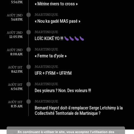
5:56 PM
« Mérine rivers to cross »
MARTINIQUE
AOÛT 2ND
5:48 PM
« Nou ka gadé MAS pasé »
MARTINIQUE
AOÛT 2ND
12:05 PM
LOÏC KOKÉ YO !!!
MARTINIQUE
AOÛT 2ND
8:08 AM
« Ferme ta d’yole »
MARTINIQUE
AOÛT 1ST
8:42 PM
UFR + FYRM = UFRYM
MARTINIQUE
AOÛT 1ST
6:56 PM
Des yoleurs ? Non. Des voleurs !!!
MARTINIQUE
AOÛT 1ST
8:35 AM
Bernard Hayot doit-il remplacer Serge Letchimy à la
Collectivité Territoriale de Martinique ?
En continuant à utiliser le site, vous acceptez l’utilisation des