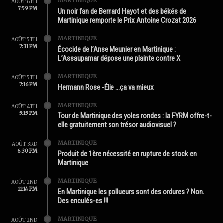
MARTINIQUE
AOÛT 6TH
7:59 PM
Un noir fan de Bernard Hayot et des békés de
Martinique remporte le Prix Antoine Crozat 2026
MARTINIQUE
AOÛT 5TH
7:31 PM
Écocide de l’Anse Meunier en Martinique :
L’Assaupamar dépose une plainte contre X
MARTINIQUE
AOÛT 5TH
7:16 PM
Hermann Rose -Élie …ça va mieux
MARTINIQUE
AOÛT 4TH
5:15 PM
Tour de Martinique des yoles rondes : la FYRM offre-t-
elle gratuitement son trésor audiovisuel ?
MARTINIQUE
AOÛT 3RD
6:30 PM
Produit de 1ère nécessité en rupture de stock en
Martinique
MARTINIQUE
AOÛT 2ND
11:14 PM
En Martinique les pollueurs sont des ordures ? Non.
Des enculés-es !!!
MARTINIQUE
AOÛT 2ND