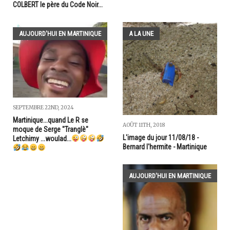
COLBERT le père du Code Noir...
AUJOURD'HUI EN MARTINIQUE
A LA UNE
SEPTEMBRE 22ND, 2024
Martinique...quand Le R se
AOÛT 11TH, 2018
moque de Serge "Tranglè"
L'image du jour 11/08/18 -
Letchimy ...woulad...
Bernard l'hermite - Martinique
AUJOURD'HUI EN MARTINIQUE