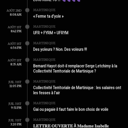
MARTINIQUE
AOÛT 2ND
8:08 AM
« Ferme ta d’yole »
MARTINIQUE
AOÛT 1ST
8:42 PM
UFR + FYRM = UFRYM
MARTINIQUE
AOÛT 1ST
6:56 PM
Des yoleurs ? Non. Des voleurs !!!
MARTINIQUE
AOÛT 1ST
8:35 AM
Bernard Hayot doit-il remplacer Serge Letchimy à la
Collectivité Territoriale de Martinique ?
MARTINIQUE
JUIL 31ST
11:05 PM
Collectivité Territoriale de Martinique : les salaires ont
les fesses à l’air
MARTINIQUE
JUIL 31ST
9:51 PM
Gai ou pagaie il faut faire le bon choix de voile
MARTINIQUE
JUIL 31ST
3:20 PM
𝐋𝐄𝐓𝐓𝐑𝐄 𝐎𝐔𝐕𝐄𝐑𝐓𝐄 À 𝐌𝐚𝐝𝐚𝐦𝐞 𝐈𝐬𝐚𝐛𝐞𝐥𝐥𝐞