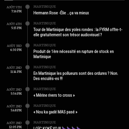
MARTINIQUE
AOÛT 5TH
7:16 PM
Hermann Rose -Élie …ça va mieux
MARTINIQUE
AOÛT 4TH
5:15 PM
Tour de Martinique des yoles rondes : la FYRM offre-t-
elle gratuitement son trésor audiovisuel ?
MARTINIQUE
AOÛT 3RD
6:30 PM
Produit de 1ère nécessité en rupture de stock en
Martinique
MARTINIQUE
AOÛT 2ND
11:14 PM
En Martinique les pollueurs sont des ordures ? Non.
Des enculés-es !!!
MARTINIQUE
AOÛT 2ND
5:56 PM
« Mérine rivers to cross »
MARTINIQUE
AOÛT 2ND
5:48 PM
« Nou ka gadé MAS pasé »
MARTINIQUE
AOÛT 2ND
12:05 PM
LOÏC KOKÉ YO !!!