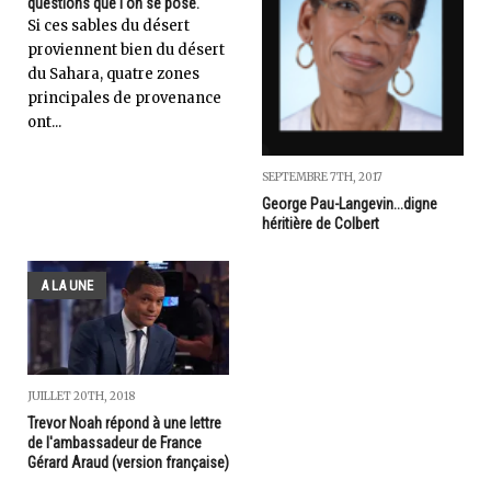
questions que l'on se pose.
Si ces sables du désert
proviennent bien du désert
du Sahara, quatre zones
principales de provenance
ont...
SEPTEMBRE 7TH, 2017
George Pau-Langevin...digne
héritière de Colbert
A LA UNE
JUILLET 20TH, 2018
Trevor Noah répond à une lettre
de l'ambassadeur de France
Gérard Araud (version française)