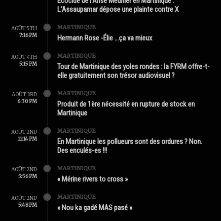
Écocide de l’Anse Meunier en Martinique :
L’Assaupamar dépose une plainte contre X
MARTINIQUE
AOÛT 5TH
7:16 PM
Hermann Rose -Élie …ça va mieux
MARTINIQUE
AOÛT 4TH
5:15 PM
Tour de Martinique des yoles rondes : la FYRM offre-t-
elle gratuitement son trésor audiovisuel ?
MARTINIQUE
AOÛT 3RD
6:30 PM
Produit de 1ère nécessité en rupture de stock en
Martinique
MARTINIQUE
AOÛT 2ND
11:14 PM
En Martinique les pollueurs sont des ordures ? Non.
Des enculés-es !!!
MARTINIQUE
AOÛT 2ND
5:56 PM
« Mérine rivers to cross »
MARTINIQUE
AOÛT 2ND
5:48 PM
« Nou ka gadé MAS pasé »