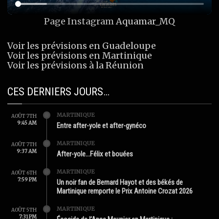
Page Instagram
Aquamar_MQ
Voir les prévisions en Guadeloupe
Voir les prévisions en Martinique
Voir les prévisions à la Réunion
CES DERNIERS JOURS…
MARTINIQUE
AOÛT 7TH
9:45 AM
Entre after-yole et after-gynéco
MARTINIQUE
AOÛT 7TH
9:37 AM
After-yole…Félix et bouées
MARTINIQUE
AOÛT 6TH
7:59 PM
Un noir fan de Bernard Hayot et des békés de
Martinique remporte le Prix Antoine Crozat 2026
MARTINIQUE
AOÛT 5TH
7:31 PM