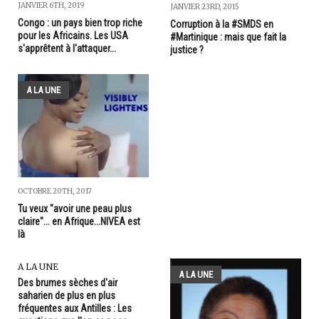
JANVIER 6TH, 2019
JANVIER 23RD, 2015
Congo : un pays bien trop riche
Corruption à la #SMDS en
pour les Africains. Les USA
#Martinique : mais que fait la
s'apprêtent à l'attaquer...
justice ?
A LA UNE
OCTOBRE 20TH, 2017
Tu veux "avoir une peau plus
claire"... en Afrique...NIVEA est
là
A LA UNE
A LA UNE
Des brumes sèches d'air
saharien de plus en plus
fréquentes aux Antilles : Les