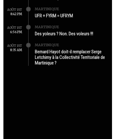
MARTINIQUE
AOÛT 1ST
8:42 PM
UFR + FYRM = UFRYM
MARTINIQUE
AOÛT 1ST
6:56 PM
Des yoleurs ? Non. Des voleurs !!!
MARTINIQUE
AOÛT 1ST
8:35 AM
Bernard Hayot doit-il remplacer Serge
Letchimy à la Collectivité Territoriale de
Martinique ?