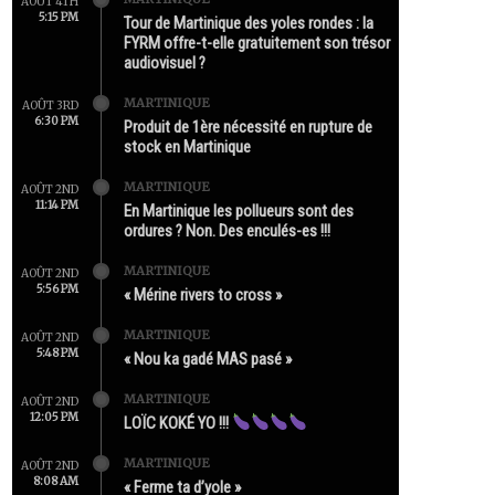
AOÛT 4TH
5:15 PM
Tour de Martinique des yoles rondes : la
FYRM offre-t-elle gratuitement son trésor
audiovisuel ?
MARTINIQUE
AOÛT 3RD
6:30 PM
Produit de 1ère nécessité en rupture de
stock en Martinique
MARTINIQUE
AOÛT 2ND
11:14 PM
En Martinique les pollueurs sont des
ordures ? Non. Des enculés-es !!!
MARTINIQUE
AOÛT 2ND
5:56 PM
« Mérine rivers to cross »
MARTINIQUE
AOÛT 2ND
5:48 PM
« Nou ka gadé MAS pasé »
MARTINIQUE
AOÛT 2ND
12:05 PM
LOÏC KOKÉ YO !!!
MARTINIQUE
AOÛT 2ND
8:08 AM
« Ferme ta d’yole »