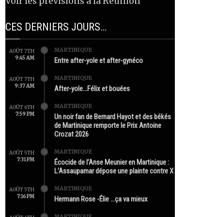
Voir les prévisions à la Réunion
CES DERNIERS JOURS…
MARTINIQUE
AOÛT 7TH
9:45 AM
Entre after-yole et after-gynéco
MARTINIQUE
AOÛT 7TH
9:37 AM
After-yole…Félix et bouées
MARTINIQUE
AOÛT 6TH
7:59 PM
Un noir fan de Bernard Hayot et des békés
de Martinique remporte le Prix Antoine
Crozat 2026
MARTINIQUE
AOÛT 5TH
7:31 PM
Écocide de l’Anse Meunier en Martinique :
L’Assaupamar dépose une plainte contre X
MARTINIQUE
AOÛT 5TH
7:16 PM
Hermann Rose -Élie …ça va mieux
MARTINIQUE