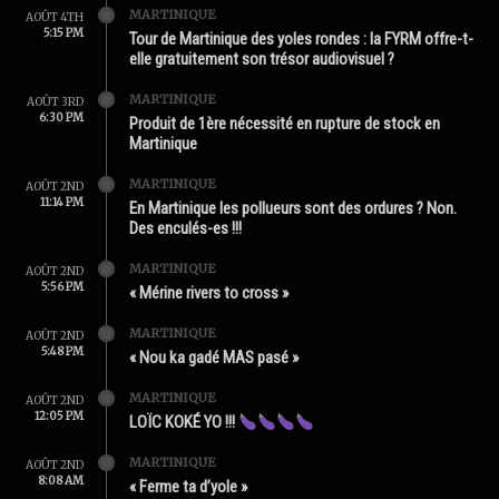
MARTINIQUE
AOÛT 4TH
5:15 PM
Tour de Martinique des yoles rondes : la FYRM offre-t-
elle gratuitement son trésor audiovisuel ?
MARTINIQUE
AOÛT 3RD
6:30 PM
Produit de 1ère nécessité en rupture de stock en
Martinique
MARTINIQUE
AOÛT 2ND
11:14 PM
En Martinique les pollueurs sont des ordures ? Non.
Des enculés-es !!!
MARTINIQUE
AOÛT 2ND
5:56 PM
« Mérine rivers to cross »
MARTINIQUE
AOÛT 2ND
5:48 PM
« Nou ka gadé MAS pasé »
MARTINIQUE
AOÛT 2ND
12:05 PM
LOÏC KOKÉ YO !!!
MARTINIQUE
AOÛT 2ND
8:08 AM
« Ferme ta d’yole »