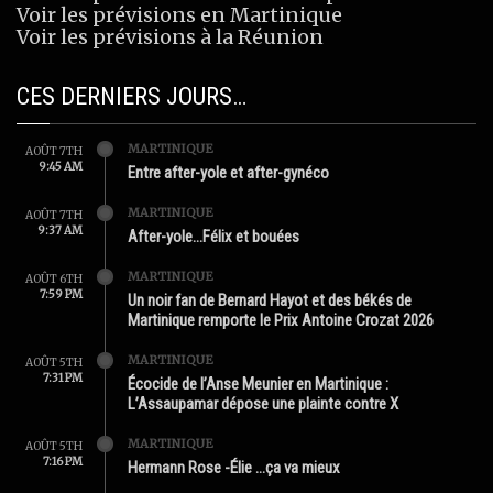
Voir les prévisions en Martinique
Voir les prévisions à la Réunion
CES DERNIERS JOURS…
MARTINIQUE
AOÛT 7TH
9:45 AM
Entre after-yole et after-gynéco
MARTINIQUE
AOÛT 7TH
9:37 AM
After-yole…Félix et bouées
MARTINIQUE
AOÛT 6TH
7:59 PM
Un noir fan de Bernard Hayot et des békés de
Martinique remporte le Prix Antoine Crozat 2026
MARTINIQUE
AOÛT 5TH
7:31 PM
Écocide de l’Anse Meunier en Martinique :
L’Assaupamar dépose une plainte contre X
MARTINIQUE
AOÛT 5TH
7:16 PM
Hermann Rose -Élie …ça va mieux