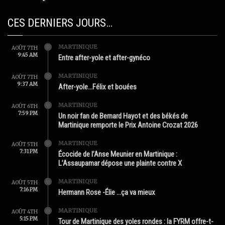
CES DERNIERS JOURS…
MARTINIQUE
AOÛT 7TH
9:45 AM
Entre after-yole et after-gynéco
MARTINIQUE
AOÛT 7TH
9:37 AM
After-yole…Félix et bouées
MARTINIQUE
AOÛT 6TH
7:59 PM
Un noir fan de Bernard Hayot et des békés de
Martinique remporte le Prix Antoine Crozat 2026
MARTINIQUE
AOÛT 5TH
7:31 PM
Écocide de l’Anse Meunier en Martinique :
L’Assaupamar dépose une plainte contre X
MARTINIQUE
AOÛT 5TH
7:16 PM
Hermann Rose -Élie …ça va mieux
MARTINIQUE
AOÛT 4TH
5:15 PM
Tour de Martinique des yoles rondes : la FYRM offre-t-