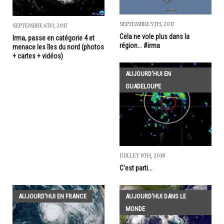
SEPTEMBRE 5TH, 2017
SEPTEMBRE 4TH, 2017
Cela ne vole plus dans la
Irma, passe en catégorie 4 et
région... #irma
menace les îles du nord (photos
+ cartes + vidéos)
AUJOURD'HUI EN
GUADELOUPE
JUILLET 8TH, 2018
C'est parti...
AUJOURD'HUI EN FRANCE
AUJOURD'HUI DANS LE
MONDE