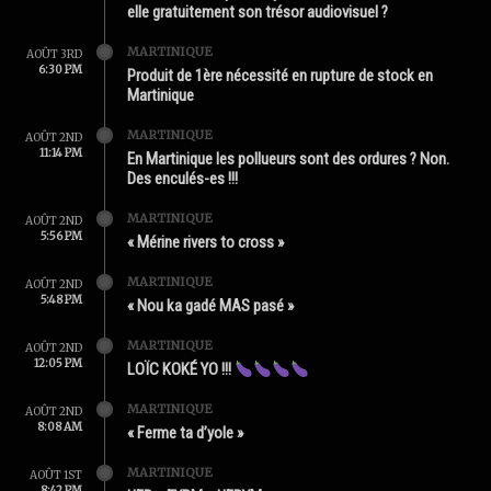
elle gratuitement son trésor audiovisuel ?
MARTINIQUE
AOÛT 3RD
6:30 PM
Produit de 1ère nécessité en rupture de stock en
Martinique
MARTINIQUE
AOÛT 2ND
11:14 PM
En Martinique les pollueurs sont des ordures ? Non.
Des enculés-es !!!
MARTINIQUE
AOÛT 2ND
5:56 PM
« Mérine rivers to cross »
MARTINIQUE
AOÛT 2ND
5:48 PM
« Nou ka gadé MAS pasé »
MARTINIQUE
AOÛT 2ND
12:05 PM
LOÏC KOKÉ YO !!!
MARTINIQUE
AOÛT 2ND
8:08 AM
« Ferme ta d’yole »
MARTINIQUE
AOÛT 1ST
8:42 PM