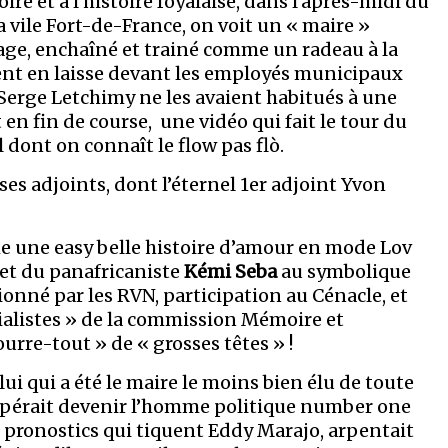
e et à l’histoire foyalaise, dans l’après-midi du
 la vile Fort-de-France, on voit un « maire »
tage, enchaîné et trainé comme un radeau à la
ent en laisse devant les employés municipaux
 Serge Letchimy ne les avaient habitués à une
 en fin de course, une vidéo qui fait le tour du
dont on connaît le flow pas flò.
es adjoints, dont l’éternel 1er adjoint Yvon
 une easy belle histoire d’amour en mode Lov
et du panafricaniste
Kémi Seba
au symbolique
onné par les RVN, participation au Cénacle, et
cialistes » de la commission Mémoire et
urre-tout » de « grosses têtes » !
lui qui a été le maire le moins bien élu de toute
t espérait devenir l’homme politique number one
es pronostics qui tiquent Eddy Marajo, arpentait