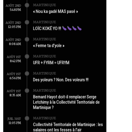
MARTINIQUE
AOÛT 2ND
5:48 PM
« Nou ka gadé MAS pasé »
MARTINIQUE
AOÛT 2ND
12:05 PM
LOÏC KOKÉ YO !!!
MARTINIQUE
AOÛT 2ND
8:08 AM
« Ferme ta d’yole »
MARTINIQUE
AOÛT 1ST
8:42 PM
UFR + FYRM = UFRYM
MARTINIQUE
AOÛT 1ST
6:56 PM
Des yoleurs ? Non. Des voleurs !!!
MARTINIQUE
AOÛT 1ST
8:35 AM
Bernard Hayot doit-il remplacer Serge
Letchimy à la Collectivité Territoriale de
Martinique ?
MARTINIQUE
JUIL 31ST
11:05 PM
Collectivité Territoriale de Martinique : les
salaires ont les fesses à l’air