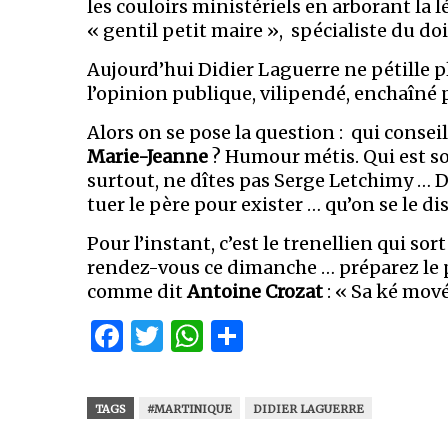
les couloirs ministériels en arborant la 
« gentil petit maire », spécialiste du 
Aujourd’hui Didier Laguerre ne pétille p
l’opinion publique, vilipendé, enchaîné pu
Alors on se pose la question : qui consei
Marie-Jeanne
? Humour métis. Qui est s
surtout, ne dîtes pas Serge Letchimy … D
tuer le père pour exister … qu’on se le dis
Pour l’instant, c’est le trenellien qui sor
rendez-vous ce dimanche … préparez le po
comme dit
Antoine Crozat
: « Sa ké mové
Facebook
Twitter
WhatsApp
Partager
TAGS
#MARTINIQUE
DIDIER LAGUERRE