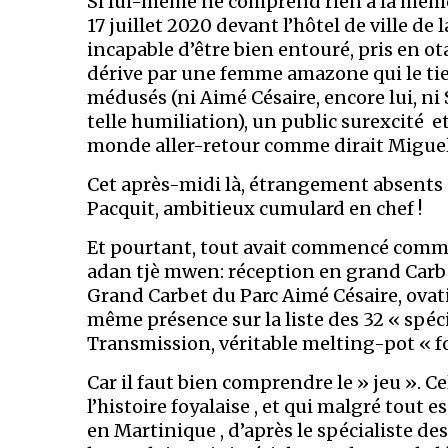
Si lui-même ne comprend rien à la mémoir
17 juillet 2020 devant l’hôtel de ville de
incapable d’être bien entouré, pris en o
dérive par une femme amazone qui le ti
médusés (ni Aimé Césaire, encore lui, ni
telle humiliation), un public surexcité et
monde aller-retour comme dirait Miguel 
Cet après-midi là, étrangement absents s
Pacquit, ambitieux cumulard en chef !
Et pourtant, tout avait commencé comme
adan tjè mwen: réception en grand Carb
Grand Carbet du Parc Aimé Césaire, ovati
même présence sur la liste des 32 « spé
Transmission, véritable melting-pot « fo
Car il faut bien comprendre le » jeu ». Ce
l’histoire foyalaise , et qui malgré tou
en Martinique , d’après le spécialiste d