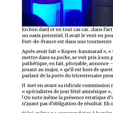
En bon dard et en tout cas car…dans l’act
un oasis potentiel. Il avait le vent en po
Fort-de-France est dans une tourmente à
Après avoir fait « Kopen-kanmarad », « t
mettre dans sa poche, se voit pris à son p
pathétique, en fait, pitoyable, annonce 
jouant au major, « qu’il est hors de ques
parlant de la porte du tricentenaire pro
Il met en avant sa ridicule commission
« spécialistes de jour férié amnésique 
! On note même la présence erratique d’
n’ayant pas d’obligation de résultat. Eh o