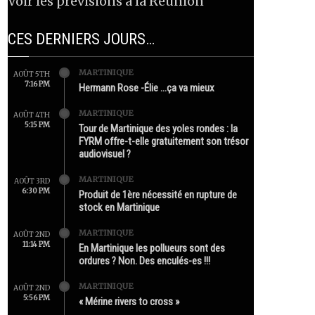
Voir les prévisions à la Réunion
CES DERNIERS JOURS…
MARTINIQUE
AOÛT 5TH
7:16 PM
Hermann Rose -Élie …ça va mieux
MARTINIQUE
AOÛT 4TH
5:15 PM
Tour de Martinique des yoles rondes : la
FYRM offre-t-elle gratuitement son trésor
audiovisuel ?
MARTINIQUE
AOÛT 3RD
6:30 PM
Produit de 1ère nécessité en rupture de
stock en Martinique
MARTINIQUE
AOÛT 2ND
11:14 PM
En Martinique les pollueurs sont des
ordures ? Non. Des enculés-es !!!
MARTINIQUE
AOÛT 2ND
5:56 PM
« Mérine rivers to cross »