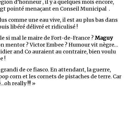
légion d’honneur , il y a quelques mois encore,
doigt pointé menaçant en Conseil Municipal .
lus comme une eau vive, il est au plus bas dans
is libéré délivré et ridiculisé !
lle si mal le maire de Fort-de-France ?
Maguy
on mentor ? Victor Embee ? Humour vit nègre…
idier and Co auraient au contraire, bien voulu
e !
t grandi de ce fiasco. En attendant, la guerre,
p corn et les cornets de pistaches de terre. Car
…oh really !!! »