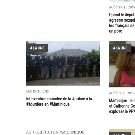
AOÛT 25TH, 201
Quand le député
agresse sexuel
les français de
un porc
A LA UNE
A LA UNE
MAI 15TH, 2015
AOÛT 17TH, 2019
Intervention musclée de la #police à la
Martinique : le
#fourrière en #Martinique
et Catherine Co
exploser le PP
AUJOURD'HUI EN MARTINIQUE