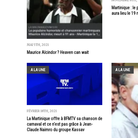
NOVEMBRE 8TH, 
Martinique : le
aura lieu le 19
MAI 5TH, 2021
Maurice Alcindor ? Heaven can wait
A LA UNE
A LA UNE
FÉVRIER 18TH, 2021
La Martinique offre à BFMTV sa chanson de
carnaval et ce n'est pas grâce à Jean-
Claude Naimro du groupe Kassav