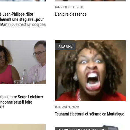
9
JANVIER 28TH, 2014
 Jean-Philippe Nilor
L'an pire d'essence
lement une stagiaire...pour
 Martinique c'est un coq pas
A LA UNE
 clash entre Serge Letchimy
nconne peut-il faire
JUIN 28TH, 2020
M ?
Tsunami électoral et séisme en Martinique