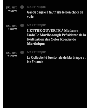
MARTINIQUE
JUIL 31ST
9:51 PM
Gai ou pagaie il faut faire le bon choix de
voile
MARTINIQUE
JUIL 31ST
3:20 PM
𝐋𝐄𝐓𝐓𝐑𝐄 𝐎𝐔𝐕𝐄𝐑𝐓𝐄 À 𝐌𝐚𝐝𝐚𝐦𝐞
𝐈𝐬𝐚𝐛𝐞𝐥𝐥𝐞 𝐌𝐚𝐫𝐥𝐛𝐨𝐫𝐨𝐮𝐠𝐡 𝐏𝐫é𝐬𝐢𝐝𝐞𝐧𝐭𝐞 𝐝𝐞 𝐥𝐚
𝐅é𝐝é𝐫𝐚𝐭𝐢𝐨𝐧 𝐝𝐞𝐬 𝐘𝐨𝐥𝐞𝐬 𝐑𝐨𝐧𝐝𝐞𝐬 𝐝𝐞
𝐌𝐚𝐫𝐭𝐢𝐧𝐢𝐪𝐮𝐞
MARTINIQUE
JUIL 31ST
2:59 PM
La Collectivité Territoriale de Martinique et
les Fourmis