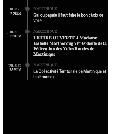
MARTINIQUE
JUIL 31ST
9:51 PM
Gai ou pagaie il faut faire le bon choix de
voile
MARTINIQUE
JUIL 31ST
3:20 PM
𝐋𝐄𝐓𝐓𝐑𝐄 𝐎𝐔𝐕𝐄𝐑𝐓𝐄 À 𝐌𝐚𝐝𝐚𝐦𝐞
𝐈𝐬𝐚𝐛𝐞𝐥𝐥𝐞 𝐌𝐚𝐫𝐥𝐛𝐨𝐫𝐨𝐮𝐠𝐡 𝐏𝐫é𝐬𝐢𝐝𝐞𝐧𝐭𝐞 𝐝𝐞 𝐥𝐚
𝐅é𝐝é𝐫𝐚𝐭𝐢𝐨𝐧 𝐝𝐞𝐬 𝐘𝐨𝐥𝐞𝐬 𝐑𝐨𝐧𝐝𝐞𝐬 𝐝𝐞
𝐌𝐚𝐫𝐭𝐢𝐧𝐢𝐪𝐮𝐞
MARTINIQUE
JUIL 31ST
2:59 PM
La Collectivité Territoriale de Martinique et
les Fourmis