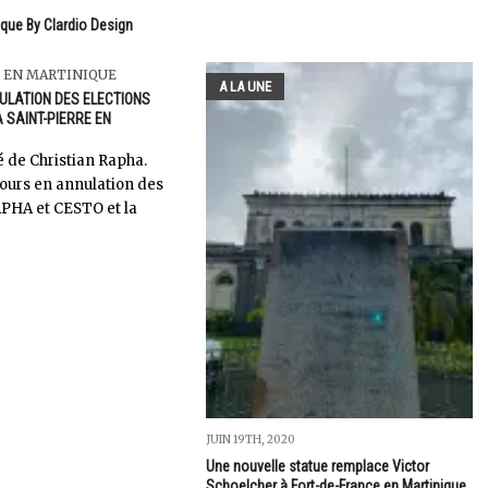
ique By Clardio Design
 EN MARTINIQUE
A LA UNE
ULATION DES ELECTIONS
 SAINT-PIERRE EN
de Christian Rapha.
cours en annulation des
PHA et CESTO et la
JUIN 19TH, 2020
Une nouvelle statue remplace Victor
Schoelcher à Fort-de-France en Martinique