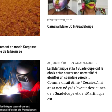
FÉVRIER 26TH, 2017
Carnaval Make Up In Guadeloupe
Diamant en mode Sargasse
e de la brousse
AUJOURD'HUI EN GUADELOUPE
La #Martinique et la #Guadeloupe ont le
choix entre sauver une université et
étouffer un scandale véreux ...
Comme dirait Aimé #Césaire..."mi
ansa nou yé ya". L'avenir des jeunes
de #Guadeloupe et de #Martinique
est...