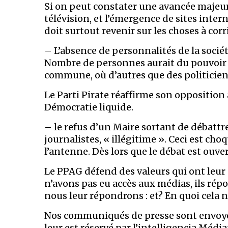
Si on peut constater une avancée majeure 
télévision, et l’émergence de sites intern
doit surtout revenir sur les choses à corri
– L’absence de personnalités de la société
Nombre de personnes aurait du pouvoir 
commune, où d’autres que des politiciens
Le Parti Pirate réaffirme son opposition 
Démocratie liquide.
– le refus d’un Maire sortant de débattre 
journalistes, « illégitime ». Ceci est ch
l’antenne. Dès lors que le débat est ouvert,
Le PPAG défend des valeurs qui ont leur 
n’avons pas eu accès aux médias, ils rép
nous leur répondrons : et? En quoi cela
Nos communiqués de presse sont envoyés 
leur est réservé par l’intelligencia Méd