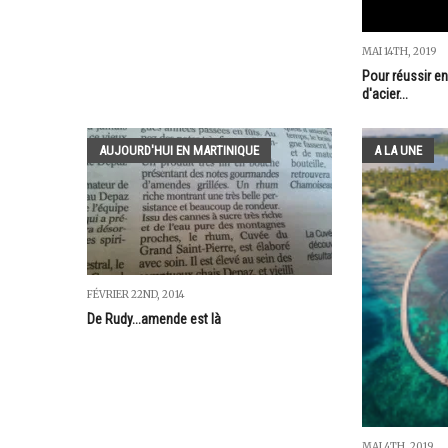
MAI 14TH, 2019
Pour réussir en
d'acier...
AUJOURD'HUI EN MARTINIQUE
A LA UNE
FÉVRIER 22ND, 2014
De Rudy...amende est là
MAI 4TH, 2019