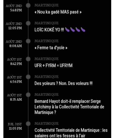
MARTINIQUE
AOÛT 2ND
5:48 PM
« Nou ka gadé MAS pasé »
MARTINIQUE
AOÛT 2ND
12:05 PM
LOÏC KOKÉ YO !!!
MARTINIQUE
AOÛT 2ND
8:08 AM
« Ferme ta d’yole »
MARTINIQUE
AOÛT 1ST
8:42 PM
UFR + FYRM = UFRYM
MARTINIQUE
AOÛT 1ST
6:56 PM
Des yoleurs ? Non. Des voleurs !!!
MARTINIQUE
AOÛT 1ST
8:35 AM
Bernard Hayot doit-il remplacer Serge
Letchimy à la Collectivité Territoriale de
Martinique ?
MARTINIQUE
JUIL 31ST
11:05 PM
Collectivité Territoriale de Martinique : les
salaires ont les fesses à l’air