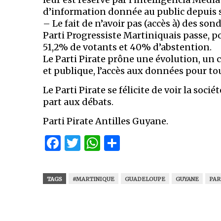
d’information donnée au public depuis s
– Le fait de n’avoir pas (accès à) des son
Parti Progressiste Martiniquais passe, po
51,2% de votants et 40% d’abstention.
Le Parti Pirate prône une évolution, un 
et publique, l’accès aux données pour tous
Le Parti Pirate se félicite de voir la soci
part aux débats.
Parti Pirate Antilles Guyane.
Facebook
Twitter
WhatsApp
Partager
TAGS
#MARTINIQUE
GUADELOUPE
GUYANE
PAR