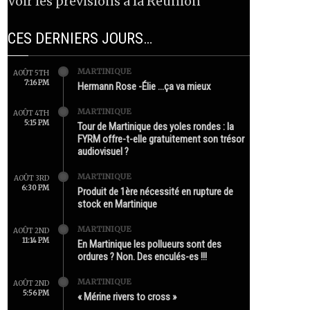
Voir les prévisions à la Réunion
CES DERNIERS JOURS…
MARTINIQUE
AOÛT 5TH
7:16 PM
Hermann Rose -Élie …ça va mieux
MARTINIQUE
AOÛT 4TH
5:15 PM
Tour de Martinique des yoles rondes : la
FYRM offre-t-elle gratuitement son trésor
audiovisuel ?
MARTINIQUE
AOÛT 3RD
6:30 PM
Produit de 1ère nécessité en rupture de
stock en Martinique
MARTINIQUE
AOÛT 2ND
11:14 PM
En Martinique les pollueurs sont des
ordures ? Non. Des enculés-es !!!
MARTINIQUE
AOÛT 2ND
5:56 PM
« Mérine rivers to cross »