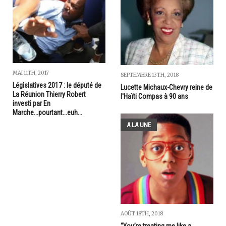
MAI 11TH, 2017
SEPTEMBRE 13TH, 2018
Législatives 2017 : le député de
Lucette Michaux-Chevry reine de
La Réunion Thierry Robert
l'Haïti Compas à 90 ans
investi par En
Marche...pourtant...euh...
A LA UNE
AOÛT 18TH, 2018
“You’re treating me like a