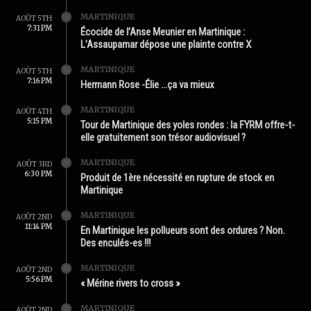
MARTINIQUE
AOÛT 5TH
7:31 PM
Écocide de l’Anse Meunier en Martinique :
L’Assaupamar dépose une plainte contre X
MARTINIQUE
AOÛT 5TH
7:16 PM
Hermann Rose -Élie …ça va mieux
MARTINIQUE
AOÛT 4TH
5:15 PM
Tour de Martinique des yoles rondes : la FYRM offre-t-
elle gratuitement son trésor audiovisuel ?
MARTINIQUE
AOÛT 3RD
6:30 PM
Produit de 1ère nécessité en rupture de stock en
Martinique
MARTINIQUE
AOÛT 2ND
11:14 PM
En Martinique les pollueurs sont des ordures ? Non.
Des enculés-es !!!
MARTINIQUE
AOÛT 2ND
5:56 PM
« Mérine rivers to cross »
MARTINIQUE
AOÛT 2ND