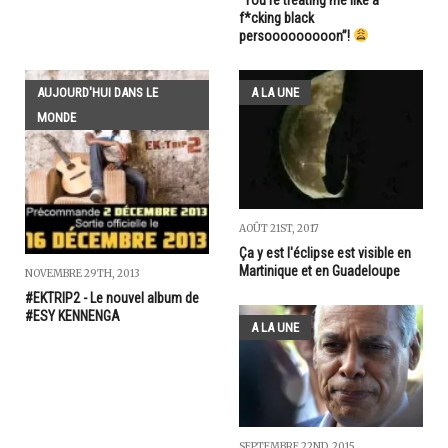
f*cking black
persooooooooon”!
AUJOURD'HUI DANS LE
A LA UNE
MONDE
AOÛT 21ST, 2017
Ça y est l'éclipse est visible en
Martinique et en Guadeloupe
NOVEMBRE 29TH, 2013
#EKTRIP2 - Le nouvel album de
#ESY KENNENGA
A LA UNE
SEPTEMBRE 22ND, 2015