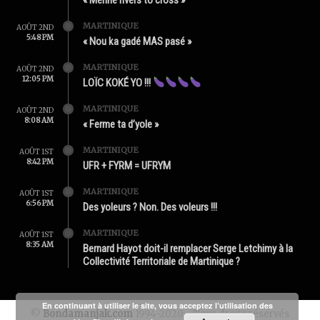
MARTINIQUE
AOÛT 2ND
5:48 PM
« Nou ka gadé MAS pasé »
MARTINIQUE
AOÛT 2ND
12:05 PM
LOÏC KOKÉ YO !!!
MARTINIQUE
AOÛT 2ND
8:08 AM
« Ferme ta d’yole »
MARTINIQUE
AOÛT 1ST
8:42 PM
UFR + FYRM = UFRYM
MARTINIQUE
AOÛT 1ST
6:56 PM
Des yoleurs ? Non. Des voleurs !!!
MARTINIQUE
AOÛT 1ST
8:35 AM
Bernard Hayot doit-il remplacer Serge Letchimy à la
Collectivité Territoriale de Martinique ?
En continuant à utiliser le site, vous acceptez l’utilisation des
©
Bondamanjak.com
1994-2020 - Tous droits réservés