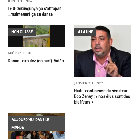
JUIN 10TH, 2014
Le #Chikungunya ça s'attrapait
...maintenant ça se danse
NON CLASSÉ
A LA UNE
AOÛT 27TH, 2019
Dorian : circulez (en surf). Vidéo
JANVIER 9TH, 2017
Haïti : confession du sénateur
Edo Zenny : « nos élus sont des
bluffeurs »
AUJOURD'HUI DANS LE
MONDE