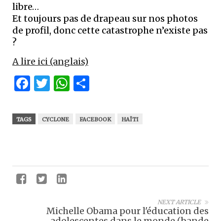
libre…
Et toujours pas de drapeau sur nos photos
de profil, donc cette catastrophe n’existe pas
?
A lire ici (anglais)
Facebook
Twitter
WhatsApp
Partager
TAGS
CYCLONE
FACEBOOK
HAÏTI
NEXT ARTICLE
Michelle Obama pour l'éducation des
adolescentes dans le monde (bande