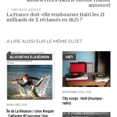
annonce)
PREVIOUS ARTICLE
La France doit-elle rembourser Haïti les 21
milliards de $ réclamés en 1825 ?
A LIRE AUSSI SUR LE MÊME SUJET
AUJOURD'HUI À LA RÉUNION
HAÏTI
NOVEMBRE 11TH, 2016
City songs : Haïti (musique -
radio)
MARS 2ND, 2015
Île de La Réunion / crise #requin
: Catherine #Conconne 1ère