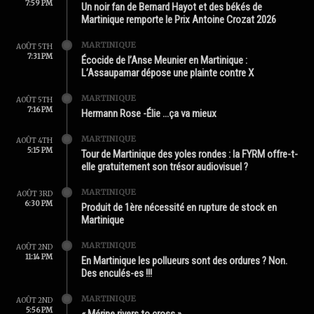
7:59 PM
Un noir fan de Bernard Hayot et des békés de
Martinique remporte le Prix Antoine Crozat 2026
MARTINIQUE
AOÛT 5TH
7:31 PM
Écocide de l’Anse Meunier en Martinique :
L’Assaupamar dépose une plainte contre X
MARTINIQUE
AOÛT 5TH
7:16 PM
Hermann Rose -Élie …ça va mieux
MARTINIQUE
AOÛT 4TH
5:15 PM
Tour de Martinique des yoles rondes : la FYRM offre-t-
elle gratuitement son trésor audiovisuel ?
MARTINIQUE
AOÛT 3RD
6:30 PM
Produit de 1ère nécessité en rupture de stock en
Martinique
MARTINIQUE
AOÛT 2ND
11:14 PM
En Martinique les pollueurs sont des ordures ? Non.
Des enculés-es !!!
MARTINIQUE
AOÛT 2ND
5:56 PM
« Mérine rivers to cross »