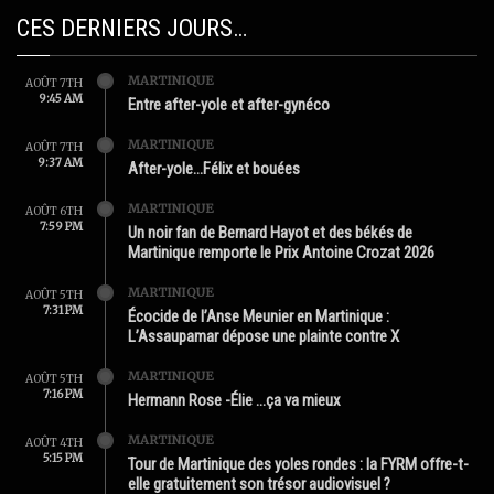
CES DERNIERS JOURS…
MARTINIQUE
AOÛT 7TH
9:45 AM
Entre after-yole et after-gynéco
MARTINIQUE
AOÛT 7TH
9:37 AM
After-yole…Félix et bouées
MARTINIQUE
AOÛT 6TH
7:59 PM
Un noir fan de Bernard Hayot et des békés de
Martinique remporte le Prix Antoine Crozat 2026
MARTINIQUE
AOÛT 5TH
7:31 PM
Écocide de l’Anse Meunier en Martinique :
L’Assaupamar dépose une plainte contre X
MARTINIQUE
AOÛT 5TH
7:16 PM
Hermann Rose -Élie …ça va mieux
MARTINIQUE
AOÛT 4TH
5:15 PM
Tour de Martinique des yoles rondes : la FYRM offre-t-
elle gratuitement son trésor audiovisuel ?