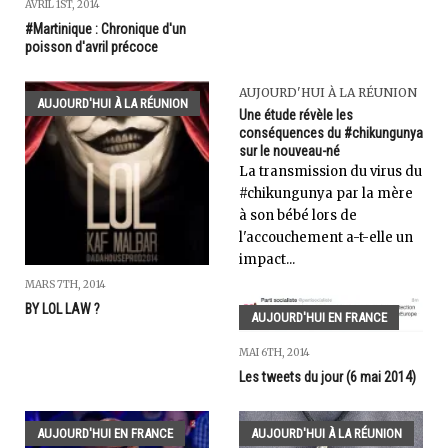
AVRIL 1ST, 2014
#Martinique : Chronique d'un
poisson d'avril précoce
AUJOURD'HUI À LA RÉUNION
AUJOURD'HUI À LA RÉUNION
Une étude révèle les
conséquences du #chikungunya
sur le nouveau-né
La transmission du virus du
#chikungunya par la mère
à son bébé lors de
l'accouchement a-t-elle un
impact...
MARS 7TH, 2014
BY LOL LAW ?
AUJOURD'HUI EN FRANCE
MAI 6TH, 2014
Les tweets du jour (6 mai 2014)
AUJOURD'HUI EN FRANCE
AUJOURD'HUI À LA RÉUNION