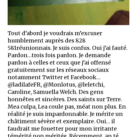
Tout d’abord je voudrais m’excuser
humblement auprès des 828
581réunionnais. Je suis confus. Oui j’ai fauté.
Pardon…trois fois pardon. Je demande
pardon à celles et ceux que j’ai offensé
gratuitement sur les réseaux sociaux
notamment Twitter et Facebook…
@ladilafeFR, @Monlotus, @leletchi,
Caroline, Samuella Welch. Des gens
honnêtes et sincères. Des saints sur Terre.
Mea culpa, Lea coule pas, méat non plus. En
réalité je suis impardonnable. Je mérite un
châtiment sévère et exemplaire. Oui… il
faudrait me fouetter pour mon irritante
témérité non méritée. Récemment, an té