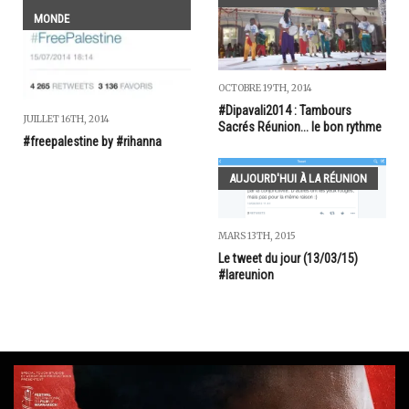
MONDE
OCTOBRE 19TH, 2014
#Dipavali2014 : Tambours
JUILLET 16TH, 2014
Sacrés Réunion... le bon rythme
#freepalestine by #rihanna
AUJOURD'HUI À LA RÉUNION
MARS 13TH, 2015
Le tweet du jour (13/03/15)
#lareunion