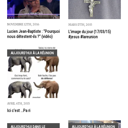
NOVEMBRE 12TH, 2016
MARS 17TH, 2015
Lucien Jean-Baptiste : "Pourquoi
L'image du jour (17/03/15)
nous détestent-ils ?" (vidéo)
#jesus #lareunion
AUJOURD'HUI À LA RÉUNION
AVRIL 6TH, 2015
Ici c'est ...Pa ri
AUJOURD'HUI DANS LE
AUJOURD'HUI À LA RÉUNION