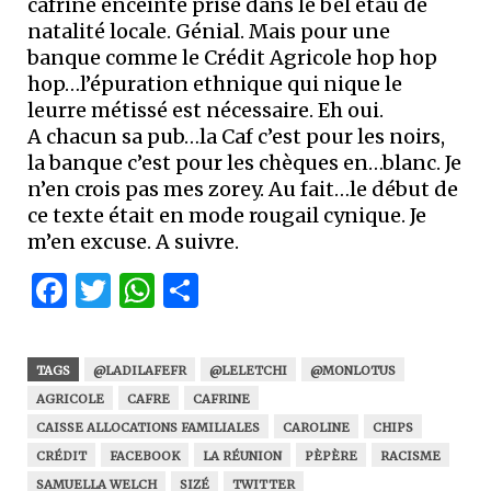
cafrine enceinte prise dans le bel étau de
natalité locale. Génial. Mais pour une
banque comme le Crédit Agricole hop hop
hop…l’épuration ethnique qui nique le
leurre métissé est nécessaire. Eh oui.
A chacun sa pub…la Caf c’est pour les noirs,
la banque c’est pour les chèques en…blanc. Je
n’en crois pas mes zorey. Au fait…le début de
ce texte était en mode rougail cynique. Je
m’en excuse. A suivre.
Facebook
Twitter
WhatsApp
Partager
TAGS
@LADILAFEFR
@LELETCHI
@MONLOTUS
AGRICOLE
CAFRE
CAFRINE
CAISSE ALLOCATIONS FAMILIALES
CAROLINE
CHIPS
CRÉDIT
FACEBOOK
LA RÉUNION
PÈPÈRE
RACISME
SAMUELLA WELCH
SIZÉ
TWITTER