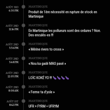
MARTINIQUE
AOÛT 3RD
6:30 PM
Produit de 1ère nécessité en rupture de stock en
Martinique
MARTINIQUE
AOÛT 2ND
11:14 PM
En Martinique les pollueurs sont des ordures ? Non.
Des enculés-es !!!
MARTINIQUE
AOÛT 2ND
5:56 PM
« Mérine rivers to cross »
MARTINIQUE
AOÛT 2ND
5:48 PM
« Nou ka gadé MAS pasé »
MARTINIQUE
AOÛT 2ND
12:05 PM
LOÏC KOKÉ YO !!!
MARTINIQUE
AOÛT 2ND
8:08 AM
« Ferme ta d’yole »
MARTINIQUE
AOÛT 1ST
8:42 PM
UFR + FYRM = UFRYM