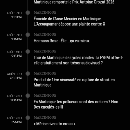
Martinique remporte le Prix Antoine Crozat 2026
MARTINIQUE
AOÛT 5TH
7:31 PM
Écocide de l’Anse Meunier en Martinique :
L’Assaupamar dépose une plainte contre X
MARTINIQUE
AOÛT 5TH
7:16 PM
Hermann Rose -Élie …ça va mieux
MARTINIQUE
AOÛT 4TH
5:15 PM
Tour de Martinique des yoles rondes : la FYRM offre-t-
elle gratuitement son trésor audiovisuel ?
MARTINIQUE
AOÛT 3RD
6:30 PM
Produit de 1ère nécessité en rupture de stock en
Martinique
MARTINIQUE
AOÛT 2ND
11:14 PM
En Martinique les pollueurs sont des ordures ? Non.
Des enculés-es !!!
MARTINIQUE
AOÛT 2ND
5:56 PM
« Mérine rivers to cross »