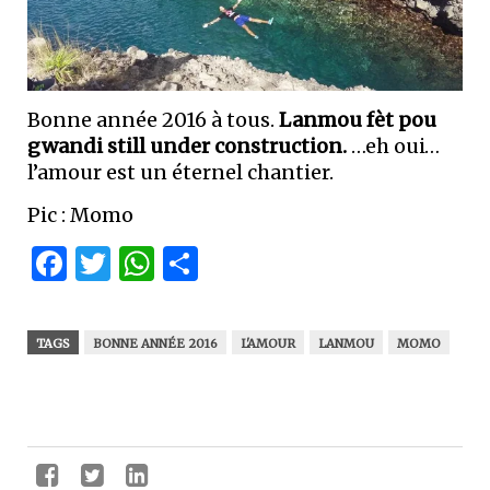
Bonne année 2016 à tous.
Lanmou fèt pou
gwandi still under construction.
…eh oui…
l’amour est un éternel chantier.
Pic : Momo
Facebook
Twitter
WhatsApp
Partager
TAGS
BONNE ANNÉE 2016
L'AMOUR
LANMOU
MOMO