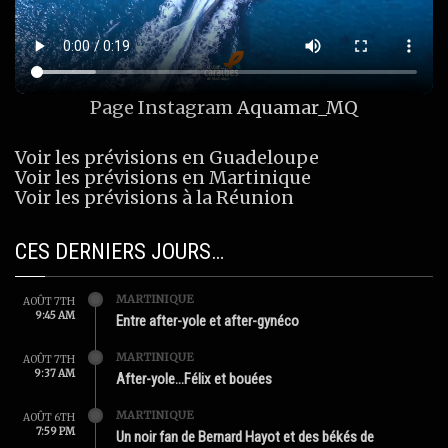
Page Instagram
Aquamar_MQ
Voir les prévisions en Guadeloupe
Voir les prévisions en Martinique
Voir les prévisions à la Réunion
CES DERNIERS JOURS…
MARTINIQUE
AOÛT 7TH
9:45 AM
Entre after-yole et after-gynéco
MARTINIQUE
AOÛT 7TH
9:37 AM
After-yole…Félix et bouées
MARTINIQUE
AOÛT 6TH
7:59 PM
Un noir fan de Bernard Hayot et des békés de