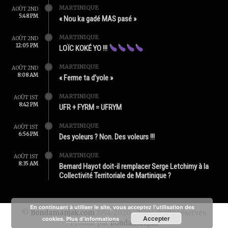
MARTINIQUE
AOÛT 2ND
5:48 PM
« Nou ka gadé MAS pasé »
MARTINIQUE
AOÛT 2ND
12:05 PM
LOÏC KOKÉ YO !!!
MARTINIQUE
AOÛT 2ND
8:08 AM
« Ferme ta d’yole »
MARTINIQUE
AOÛT 1ST
8:42 PM
UFR + FYRM = UFRYM
MARTINIQUE
AOÛT 1ST
6:56 PM
Des yoleurs ? Non. Des voleurs !!!
MARTINIQUE
AOÛT 1ST
8:35 AM
Bernard Hayot doit-il remplacer Serge Letchimy à la
Collectivité Territoriale de Martinique ?
En continuant à utiliser le site, vous acceptez l’utilisation des
©
Bondamanjak.com
1994-2020 - Tous droits réservés
Accepter
cookies.
Plus d’informations
Produit par
Bondamanjak