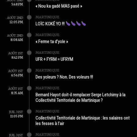
AOÛT 2ND
5:48 PM
« Nou ka gadé MAS pasé »
MARTINIQUE
AOÛT 2ND
12:05 PM
LOÏC KOKÉ YO !!!
MARTINIQUE
AOÛT 2ND
8:08 AM
« Ferme ta d’yole »
MARTINIQUE
AOÛT 1ST
8:42 PM
UFR + FYRM = UFRYM
MARTINIQUE
AOÛT 1ST
6:56 PM
Des yoleurs ? Non. Des voleurs !!!
MARTINIQUE
AOÛT 1ST
8:35 AM
Bernard Hayot doit-il remplacer Serge Letchimy à la
Collectivité Territoriale de Martinique ?
MARTINIQUE
JUIL 31ST
11:05 PM
Collectivité Territoriale de Martinique : les salaires ont
les fesses à l’air
MARTINIQUE
JUIL 31ST