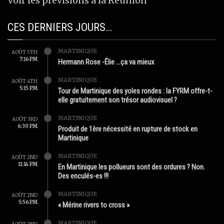
Voir les prévisions à la Réunion
CES DERNIERS JOURS…
MARTINIQUE
AOÛT 5TH
7:16 PM
Hermann Rose -Élie …ça va mieux
MARTINIQUE
AOÛT 4TH
5:15 PM
Tour de Martinique des yoles rondes : la FYRM offre-t-
elle gratuitement son trésor audiovisuel ?
MARTINIQUE
AOÛT 3RD
6:30 PM
Produit de 1ère nécessité en rupture de stock en
Martinique
MARTINIQUE
AOÛT 2ND
11:14 PM
En Martinique les pollueurs sont des ordures ? Non.
Des enculés-es !!!
MARTINIQUE
AOÛT 2ND
5:56 PM
« Mérine rivers to cross »
MARTINIQUE