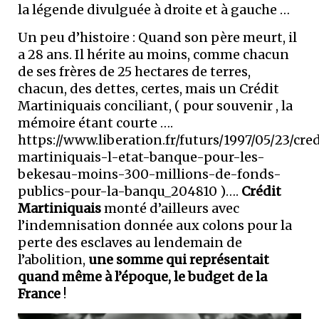
la légende divulguée à droite et à gauche …
Un peu d’histoire : Quand son père meurt, il
a 28 ans. Il hérite au moins, comme chacun
de ses frères de 25 hectares de terres,
chacun, des dettes, certes, mais un Crédit
Martiniquais conciliant, ( pour souvenir , la
mémoire étant courte ….
https://www.liberation.fr/futurs/1997/05/23/cred
martiniquais-l-etat-banque-pour-les-
bekesau-moins-300-millions-de-fonds-
publics-pour-la-banqu_204810 )….
Crédit
Martiniquais
monté d’ailleurs avec
l’indemnisation donnée aux colons pour la
perte des esclaves au lendemain de
l’abolition,
une somme qui représentait
quand même à l’époque, le budget de la
France
!