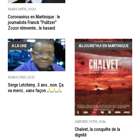
MARS 28TH, 2020
Coronavirus en Martinique : le
journaliste Franck "Pulitzer"
Zozor réinvente...le hasard
A LA UNE
AUJOURD'HUI EN MARTINIQUE
MARS 23RD, 2021
Serge Letchimy...5 ans...non. Ça
va merci...sans façon
JANVIER 29TH, 2014
Chalvet, la conquête de la
dignité