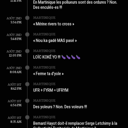
11:14 PM
En Martinique les pollueurs sont des ordures ? Non.
Des enculés-es !!!
MARTINIQUE
AOÛT 2ND
5:56 PM
« Mérine rivers to cross »
MARTINIQUE
AOÛT 2ND
5:48 PM
« Nou ka gadé MAS pasé »
MARTINIQUE
AOÛT 2ND
12:05 PM
LOÏC KOKÉ YO !!!
MARTINIQUE
AOÛT 2ND
8:08 AM
« Ferme ta d’yole »
MARTINIQUE
AOÛT 1ST
8:42 PM
UFR + FYRM = UFRYM
MARTINIQUE
AOÛT 1ST
6:56 PM
Des yoleurs ? Non. Des voleurs !!!
MARTINIQUE
AOÛT 1ST
8:35 AM
Bernard Hayot doit-il remplacer Serge Letchimy à la