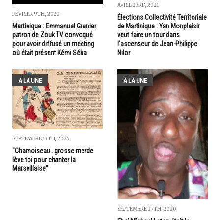
AVRIL 23RD, 2021
FÉVRIER 9TH, 2020
Élections Collectivité Territoriale
Martinique : Emmanuel Granier
de Martinique : Yan Monplaisir
patron de Zouk TV convoqué
veut faire un tour dans
pour avoir diffusé un meeting
l'ascenseur de Jean-Philippe
où était présent Kémi Séba
Nilor
A LA UNE
A LA UNE
SEPTEMBRE 13TH, 2025
"Chamoiseau...grosse merde
lève toi pour chanter la
Marseillaise"
SEPTEMBRE 27TH, 2020