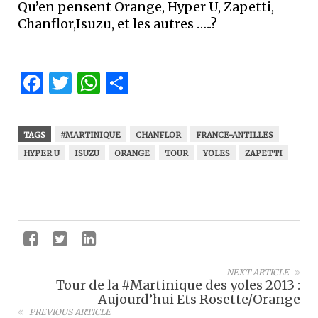
Qu’en pensent Orange, Hyper U, Zapetti,
Chanflor,Isuzu, et les autres …..?
Facebook
Twitter
WhatsApp
Partager
TAGS
#MARTINIQUE
CHANFLOR
FRANCE-ANTILLES
HYPER U
ISUZU
ORANGE
TOUR
YOLES
ZAPETTI
NEXT ARTICLE
Tour de la #Martinique des yoles 2013 :
Aujourd’hui Ets Rosette/Orange
PREVIOUS ARTICLE