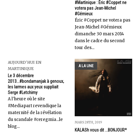
#Martinique : Éric #Coppet ne
votera pas Jean-Michel
#Gémieux
Éric #Coppet ne votera pas
Jean-Michel #Gémieux
dimanche 30 mars 2014
dans le cadre du second
tour des...
AUJOURD'HUI EN
A LA UNE
MARTINIQUE
Le 3 décembre
2013...#bondamanjak à genoux,
les larmes aux yeux suppliait
Serge #Letchimy
A l'heure où le site
#Mediapart revendique la
maternité de la révélation
du scandale #ceregmia...le
MARS 28TH, 2019
blog...
KALASh vous dit ...BONJOUR*