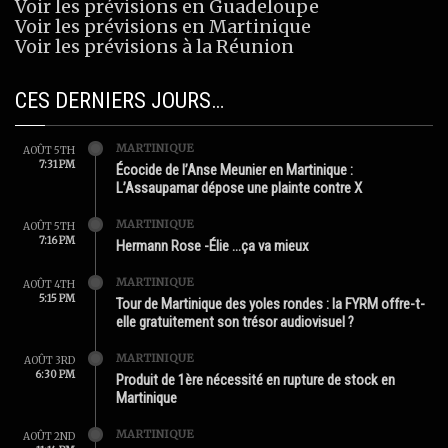
Voir les prévisions en Guadeloupe
Voir les prévisions en Martinique
Voir les prévisions à la Réunion
CES DERNIERS JOURS…
MARTINIQUE
AOÛT 5TH
7:31 PM
Écocide de l’Anse Meunier en Martinique :
L’Assaupamar dépose une plainte contre X
MARTINIQUE
AOÛT 5TH
7:16 PM
Hermann Rose -Élie …ça va mieux
MARTINIQUE
AOÛT 4TH
5:15 PM
Tour de Martinique des yoles rondes : la FYRM offre-t-
elle gratuitement son trésor audiovisuel ?
MARTINIQUE
AOÛT 3RD
6:30 PM
Produit de 1ère nécessité en rupture de stock en
Martinique
MARTINIQUE
AOÛT 2ND