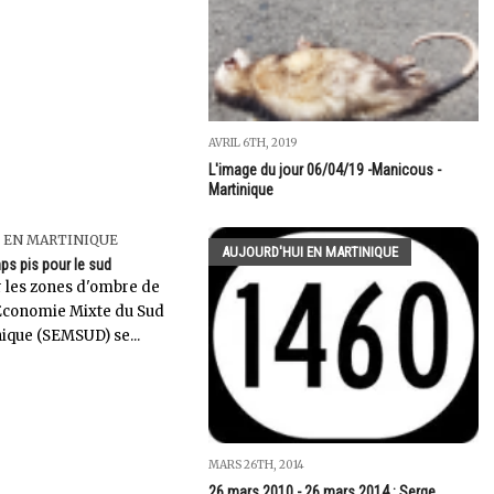
AVRIL 6TH, 2019
L'image du jour 06/04/19 -Manicous -
Martinique
 EN MARTINIQUE
AUJOURD'HUI EN MARTINIQUE
s pis pour le sud
r les zones d'ombre de
'Economie Mixte du Sud
nique (SEMSUD) se...
MARS 26TH, 2014
26 mars 2010 - 26 mars 2014 : Serge