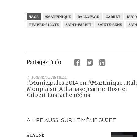
TAGS
#MARTINIQUE
BALLOTAGE
CARBET
DUCO
RIVIÈRE-PILOTE
SAINT-ESPRIT
SAINTE-ANNE
SAI
Partagez l'info
PREVIOUS ARTICLE
#Municipales 2014 en #Martinique : Ral
Monplaisir, Athanase Jeanne-Rose et
Gilbert Eustache réélus
A LIRE AUSSI SUR LE MÊME SUJET
A LA UNE