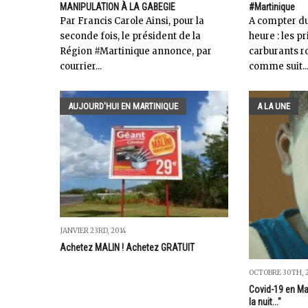
MANIPULATION À LA GABEGIE
#Martinique
Par Francis Carole Ainsi, pour la
A compter du 
seconde fois, le président de la
heure : les 
Région #Martinique annonce, par
carburants ro
courrier...
comme suit..
AUJOURD'HUI EN MARTINIQUE
A LA UNE
JANVIER 23RD, 2014
Achetez MALIN ! Achetez GRATUIT
OCTOBRE 30TH, 
Covid-19 en Ma
la nuit..."