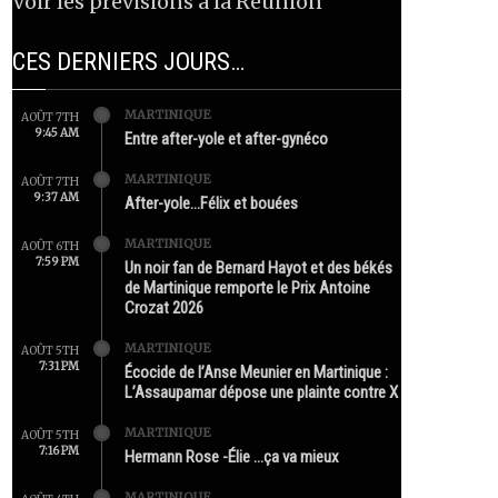
Voir les prévisions à la Réunion
CES DERNIERS JOURS…
MARTINIQUE
AOÛT 7TH
9:45 AM
Entre after-yole et after-gynéco
MARTINIQUE
AOÛT 7TH
9:37 AM
After-yole…Félix et bouées
MARTINIQUE
AOÛT 6TH
7:59 PM
Un noir fan de Bernard Hayot et des békés
de Martinique remporte le Prix Antoine
Crozat 2026
MARTINIQUE
AOÛT 5TH
7:31 PM
Écocide de l’Anse Meunier en Martinique :
L’Assaupamar dépose une plainte contre X
MARTINIQUE
AOÛT 5TH
7:16 PM
Hermann Rose -Élie …ça va mieux
MARTINIQUE