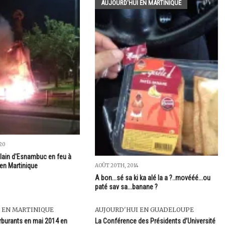
AUJOURD'HUI EN MARTINIQUE
020
elain d'Esnambuc en feu à
 en Martinique
AOÛT 20TH, 2014
A bon...sé sa ki ka alé la a ?..movééé...ou
paté sav sa...banane ?
 EN MARTINIQUE
AUJOURD'HUI EN GUADELOUPE
arburants en mai 2014 en
La Conférence des Présidents d’Université