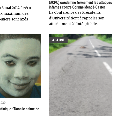
(#CPU) condamne fermement les attaques
infâmes contre Corinne Mencé-Caster
6 mai 2014 à zéro
La Conférence des Présidents
prix maximum des
d’Université tient à rappeler son
utiers sont fixés
attachement à l’intégrité de...
.
A LA UNE
2020
rtinique :"Dans le calme de