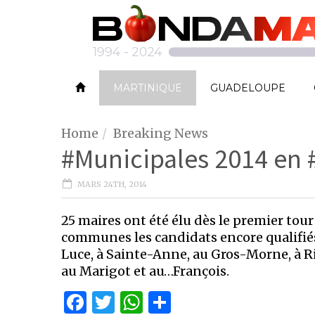
MARTINIQUE
GUADELOUPE
Home
Breaking News
#Municipales 2014 en #
MARS 24TH, 2014
25 maires ont été élu dès le premier tou
communes les candidats encore qualifié
Luce, à Sainte-Anne, au Gros-Morne, à Riv
au Marigot et au…François.
Facebook
Twitter
WhatsApp
Partager