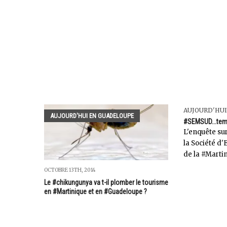
AUJOURD'HUI
AUJOURD'HUI EN GUADELOUPE
#SEMSUD...temp
L'enquête su
la Société d
de la #Marti
OCTOBRE 13TH, 2014
Le #chikungunya va t-il plomber le tourisme
en #Martinique et en #Guadeloupe ?