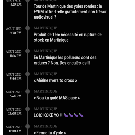
AOÛT 4TH
5:15 PM
Tour de Martinique des yoles rondes : la
FYRM offre-t-elle gratuitement son trésor
audiovisuel ?
MARTINIQUE
AOÛT 3RD
6:30 PM
Produit de 1ère nécessité en rupture de
stock en Martinique
MARTINIQUE
AOÛT 2ND
11:14 PM
En Martinique les pollueurs sont des
ordures ? Non. Des enculés-es !!!
MARTINIQUE
AOÛT 2ND
5:56 PM
« Mérine rivers to cross »
MARTINIQUE
AOÛT 2ND
5:48 PM
« Nou ka gadé MAS pasé »
MARTINIQUE
AOÛT 2ND
12:05 PM
LOÏC KOKÉ YO !!!
MARTINIQUE
AOÛT 2ND
8:08 AM
« Ferme ta d’yole »