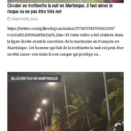
Circuler en trottinette la nuit en Martinique...il faut aimer le
risque ou ne pas être très net
MARS 24TH, 2024
https://twitter.com/gillesdegras/status/1771871781709611290?
t=zsZafELEHYKAzYh6ZAZ6_Q&s=19 Cette vidéo a été réalisée dans
la ligne droite avant le carrefour de la martienne au François en
Martinique. Cet homme qui fait de la trottinette la nuit est peut-être
un têtu casse-cou mais il a un casque qui protège sa...
AUJOURD'HUI EN MARTINIQUE