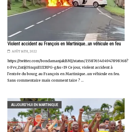
Violent accident au François en Martinique...un véhicule en feu
AOÛT 14TH, 2022
https://twitter.com/bondamanjakBMJ/status/1558765404947898368?
t=Fvv_ZntijOSnqnEUZRPG-g&s=19 Ce jour, violent accident à
l'entrée du bourg au François en Martinique…un véhicule en feu.
Sans commentaire mais comment taire ? ...
AUJOURD'HUI EN MARTINIQUE