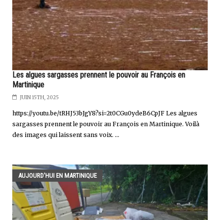
Les algues sargasses prennent le pouvoir au François en
Martinique
JUIN 15TH, 2025
https://youtu.be/tRHJ53bJgY8?si=2t0CGu0ydeB6CpJF Les algues
sargasses prennent le pouvoir au François en Martinique. Voilà
des images qui laissent sans voix. ...
AUJOURD'HUI EN MARTINIQUE