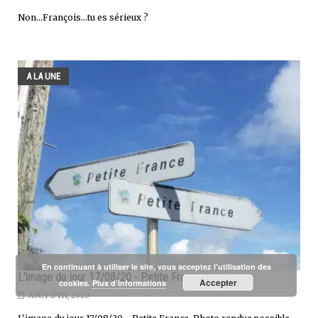
Non...François...tu es sérieux ?
A LA UNE
En continuant à utiliser le site, vous acceptez l’utilisation des
L'image du jour 17/08/20 - Petite France
Accepter
cookies.
Plus d’informations
AOÛT 17TH, 2020