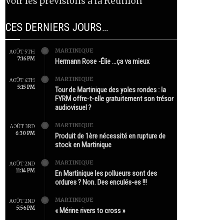
Voir les prévisions à la Réunion
CES DERNIERS JOURS…
MARTINIQUE
AOÛT 5TH
7:16 PM
Hermann Rose -Élie …ça va mieux
MARTINIQUE
AOÛT 4TH
5:15 PM
Tour de Martinique des yoles rondes : la
FYRM offre-t-elle gratuitement son trésor
audiovisuel ?
MARTINIQUE
AOÛT 3RD
6:30 PM
Produit de 1ère nécessité en rupture de
stock en Martinique
MARTINIQUE
AOÛT 2ND
11:14 PM
En Martinique les pollueurs sont des
ordures ? Non. Des enculés-es !!!
MARTINIQUE
AOÛT 2ND
5:56 PM
« Mérine rivers to cross »