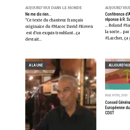
AUJOURD'HUI DANS LE MONDE
AUJOURD'HUI
Ne me dis rien...
Conférence d'A
réponse à R. Sa
"Ce texte du chanteur français
... Roland #S
originaire du #Maroc David #Koven
la sorte... pa
est d'un exquis troublant...ça
#Larcher, ça 
devrait...
A LA UNE
AUJOURD'HUI
MAI 30TH, 2015
Conseil Général
Européenne du
CDST