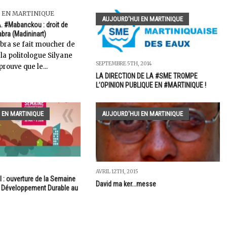
 EN MARTINIQUE
AUJOURD'HUI EN MARTINIQUE
. #Mabanckou : droit de
bra (Madininart)
abra se fait moucher de
r la politologue Silyane
SEPTEMBRE 5TH, 2014
prouve que le...
LA DIRECTION DE LA #SME TROMPE
L’OPINION PUBLIQUE EN #MARTINIQUE !
 EN MARTINIQUE
AUJOURD'HUI EN MARTINIQUE
AVRIL 12TH, 2015
 : ouverture de la Semaine
David ma ker...messe
 Développement Durable au