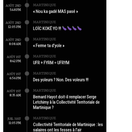
MARTINIQUE
AOÛT 2ND
5:48 PM
« Nou ka gadé MAS pasé »
MARTINIQUE
AOÛT 2ND
12:05 PM
LOÏC KOKÉ YO !!!
MARTINIQUE
AOÛT 2ND
8:08 AM
« Ferme ta d’yole »
MARTINIQUE
AOÛT 1ST
8:42 PM
UFR + FYRM = UFRYM
MARTINIQUE
AOÛT 1ST
6:56 PM
Des yoleurs ? Non. Des voleurs !!!
MARTINIQUE
AOÛT 1ST
8:35 AM
Bernard Hayot doit-il remplacer Serge
Letchimy à la Collectivité Territoriale de
Martinique ?
MARTINIQUE
JUIL 31ST
11:05 PM
Collectivité Territoriale de Martinique : les
salaires ont les fesses à l’air