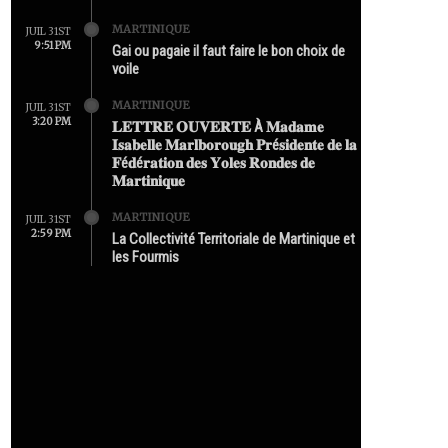
MARTINIQUE
JUIL 31ST
9:51 PM
Gai ou pagaie il faut faire le bon choix de
voile
MARTINIQUE
JUIL 31ST
3:20 PM
𝐋𝐄𝐓𝐓𝐑𝐄 𝐎𝐔𝐕𝐄𝐑𝐓𝐄 À 𝐌𝐚𝐝𝐚𝐦𝐞
𝐈𝐬𝐚𝐛𝐞𝐥𝐥𝐞 𝐌𝐚𝐫𝐥𝐛𝐨𝐫𝐨𝐮𝐠𝐡 𝐏𝐫é𝐬𝐢𝐝𝐞𝐧𝐭𝐞 𝐝𝐞 𝐥𝐚
𝐅é𝐝é𝐫𝐚𝐭𝐢𝐨𝐧 𝐝𝐞𝐬 𝐘𝐨𝐥𝐞𝐬 𝐑𝐨𝐧𝐝𝐞𝐬 𝐝𝐞
𝐌𝐚𝐫𝐭𝐢𝐧𝐢𝐪𝐮𝐞
MARTINIQUE
JUIL 31ST
2:59 PM
La Collectivité Territoriale de Martinique et
les Fourmis