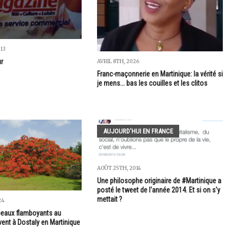
013
ur
AVRIL 8TH, 2026
Franc-maçonnerie en Martinique: la vérité si
je mens... bas les couilles et les clitos
AUJOURD'HUI EN FRANCE
AOÛT 25TH, 2014
Une philosophe originaire de #Martinique a
posté le tweet de l'année 2014. Et si on s'y
mettait ?
24
beaux flamboyants au
ent à Dostaly en Martinique