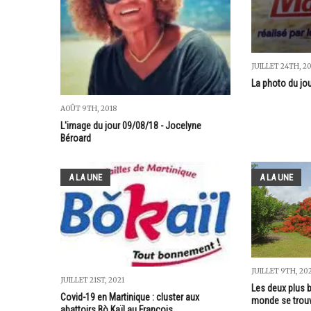
JUILLET 24TH, 2
La photo du jo
AOÛT 9TH, 2018
L'image du jour 09/08/18 - Jocelyne
Béroard
A LA UNE
A LA UNE
JUILLET 9TH, 20
JUILLET 21ST, 2021
Les deux plus 
Covid-19 en Martinique : cluster aux
monde se trouv
abattoirs Bò Kaïl au François