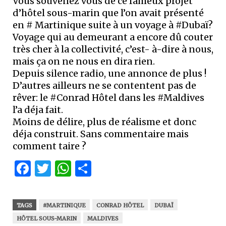
Vous souvenez vous de ce fameux projet
d’hôtel sous-marin que l’on avait présenté
en # Martinique suite à un voyage à #Dubaï?
Voyage qui au demeurant a encore dû couter
très cher à la collectivité, c’est- à-dire à nous,
mais ça on ne nous en dira rien.
Depuis silence radio, une annonce de plus !
D’autres ailleurs ne se contentent pas de
rêver: le #Conrad Hôtel dans les #Maldives
l’a déja fait.
Moins de délire, plus de réalisme et donc
déja construit. Sans commentaire mais
comment taire ?
Facebook
Twitter
WhatsApp
Partager
TAGS
#MARTINIQUE
CONRAD HÔTEL
DUBAÏ
HÔTEL SOUS-MARIN
MALDIVES