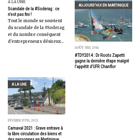
A LA UNE
AUJOURD'HUI EN MARTINIQUE
Scandale de la #Soderag : ce
n’est pas fini !
Tout le monde se souvient
du scandale de la #Soderag
et du nombre conséquent
d'entrepreneurs désireux...
AOÛT 3RD, 2014
#TDY2014 : Dr Roots Zapetti
gagne la dernière étape malgré
l'appétit d'UFR Chanflor
A LA UNE
FÉVRIER 15TH, 2021
Carnaval 2021 : Grave entrave à
la libre circulation des biens et
des personnes en Martinique