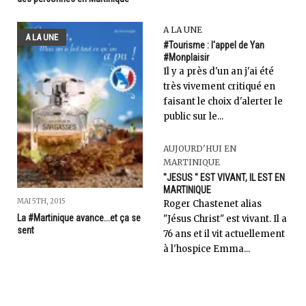
A LA UNE
A LA UNE
#Tourisme : l'appel de Yan
#Monplaisir
Il y a près d'un an j'ai été
très vivement critiqué en
faisant le choix d'alerter le
public sur le...
AUJOURD'HUI EN
MARTINIQUE
"JESUS " EST VIVANT, IL EST EN
MARTINIQUE
MAI 5TH, 2015
Roger Chastenet alias
La #Martinique avance...et ça se
"Jésus Christ" est vivant. Il a
sent
76 ans et il vit actuellement
à l'hospice Emma...