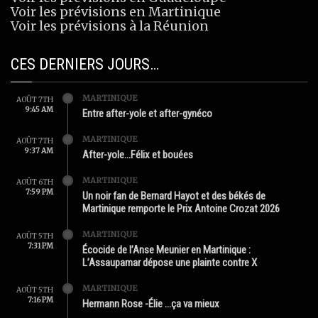
Voir les prévisions en Martinique
Voir les prévisions à la Réunion
CES DERNIERS JOURS…
MARTINIQUE
AOÛT 7TH
9:45 AM
Entre after-yole et after-gynéco
MARTINIQUE
AOÛT 7TH
9:37 AM
After-yole…Félix et bouées
MARTINIQUE
AOÛT 6TH
7:59 PM
Un noir fan de Bernard Hayot et des békés de
Martinique remporte le Prix Antoine Crozat 2026
MARTINIQUE
AOÛT 5TH
7:31 PM
Écocide de l’Anse Meunier en Martinique :
L’Assaupamar dépose une plainte contre X
MARTINIQUE
AOÛT 5TH
7:16 PM
Hermann Rose -Élie …ça va mieux