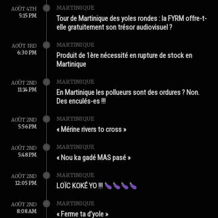
MARTINIQUE
AOÛT 4TH
5:15 PM
Tour de Martinique des yoles rondes : la FYRM offre-t-
elle gratuitement son trésor audiovisuel ?
MARTINIQUE
AOÛT 3RD
6:30 PM
Produit de 1ère nécessité en rupture de stock en
Martinique
MARTINIQUE
AOÛT 2ND
11:14 PM
En Martinique les pollueurs sont des ordures ? Non.
Des enculés-es !!!
MARTINIQUE
AOÛT 2ND
5:56 PM
« Mérine rivers to cross »
MARTINIQUE
AOÛT 2ND
5:48 PM
« Nou ka gadé MAS pasé »
MARTINIQUE
AOÛT 2ND
12:05 PM
LOÏC KOKÉ YO !!!
MARTINIQUE
AOÛT 2ND
8:08 AM
« Ferme ta d’yole »