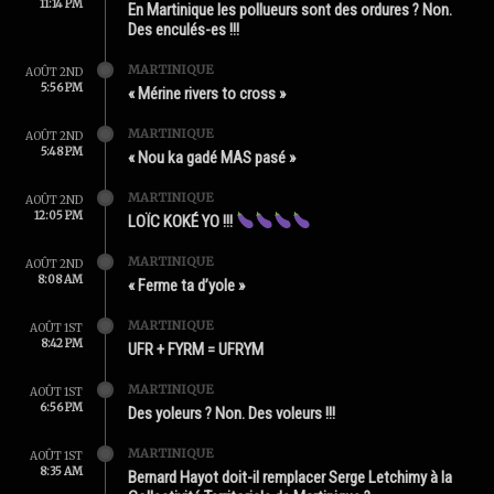
11:14 PM
En Martinique les pollueurs sont des ordures ? Non.
Des enculés-es !!!
MARTINIQUE
AOÛT 2ND
5:56 PM
« Mérine rivers to cross »
MARTINIQUE
AOÛT 2ND
5:48 PM
« Nou ka gadé MAS pasé »
MARTINIQUE
AOÛT 2ND
12:05 PM
LOÏC KOKÉ YO !!!
MARTINIQUE
AOÛT 2ND
8:08 AM
« Ferme ta d’yole »
MARTINIQUE
AOÛT 1ST
8:42 PM
UFR + FYRM = UFRYM
MARTINIQUE
AOÛT 1ST
6:56 PM
Des yoleurs ? Non. Des voleurs !!!
MARTINIQUE
AOÛT 1ST
8:35 AM
Bernard Hayot doit-il remplacer Serge Letchimy à la