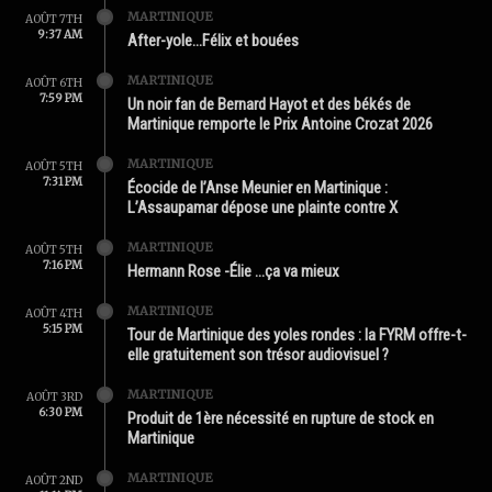
MARTINIQUE
AOÛT 7TH
9:37 AM
After-yole…Félix et bouées
MARTINIQUE
AOÛT 6TH
7:59 PM
Un noir fan de Bernard Hayot et des békés de
Martinique remporte le Prix Antoine Crozat 2026
MARTINIQUE
AOÛT 5TH
7:31 PM
Écocide de l’Anse Meunier en Martinique :
L’Assaupamar dépose une plainte contre X
MARTINIQUE
AOÛT 5TH
7:16 PM
Hermann Rose -Élie …ça va mieux
MARTINIQUE
AOÛT 4TH
5:15 PM
Tour de Martinique des yoles rondes : la FYRM offre-t-
elle gratuitement son trésor audiovisuel ?
MARTINIQUE
AOÛT 3RD
6:30 PM
Produit de 1ère nécessité en rupture de stock en
Martinique
MARTINIQUE
AOÛT 2ND