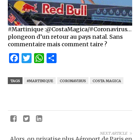
#Martinique :@CostaMagica/#Coronavirus…
plongeon d’un retour au pays natal. Sans
commentaire mais comment taire ?
Facebook
Twitter
WhatsApp
Partager
TAGS
#MARTINIQUE
CORONAVIRUS
COSTA MAGICA
NEXT ARTICLE
Alors, on privatise plus Aéroport de Paris en