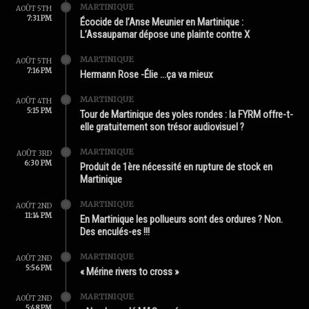
MARTINIQUE
AOÛT 5TH
7:31 PM
Écocide de l’Anse Meunier en Martinique :
L’Assaupamar dépose une plainte contre X
MARTINIQUE
AOÛT 5TH
7:16 PM
Hermann Rose -Élie …ça va mieux
MARTINIQUE
AOÛT 4TH
5:15 PM
Tour de Martinique des yoles rondes : la FYRM offre-t-
elle gratuitement son trésor audiovisuel ?
MARTINIQUE
AOÛT 3RD
6:30 PM
Produit de 1ère nécessité en rupture de stock en
Martinique
MARTINIQUE
AOÛT 2ND
11:14 PM
En Martinique les pollueurs sont des ordures ? Non.
Des enculés-es !!!
MARTINIQUE
AOÛT 2ND
5:56 PM
« Mérine rivers to cross »
MARTINIQUE
AOÛT 2ND
5:48 PM