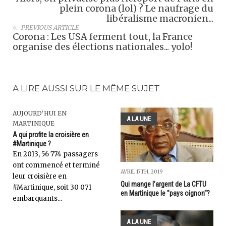
plein corona (lol) ? Le naufrage du
libéralisme macronien...
PREVIOUS ARTICLE
Corona : Les USA ferment tout, la France
organise des élections nationales... yolo!
A LIRE AUSSI SUR LE MÊME SUJET
AUJOURD'HUI EN
A LA UNE
MARTINIQUE
A qui profite la croisière en
#Martinique ?
En 2013, 56 774 passagers
ont commencé et terminé
AVRIL 17TH, 2019
leur croisière en
Qui mange l’argent de La CFTU
#Martinique, soit 30 071
en Martinique le "pays oignon"?
embarquants...
A LA UNE