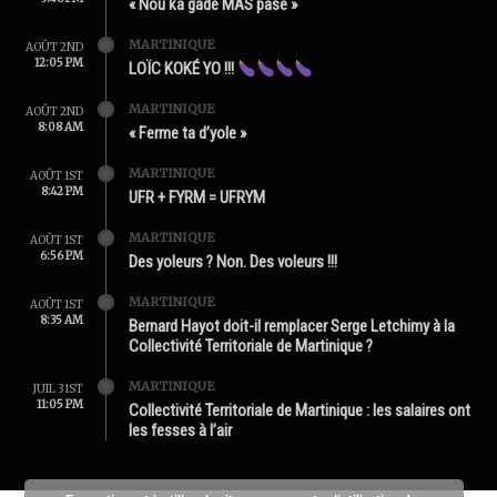
« Nou ka gadé MAS pasé »
MARTINIQUE
AOÛT 2ND
12:05 PM
LOÏC KOKÉ YO !!!
MARTINIQUE
AOÛT 2ND
8:08 AM
« Ferme ta d’yole »
MARTINIQUE
AOÛT 1ST
8:42 PM
UFR + FYRM = UFRYM
MARTINIQUE
AOÛT 1ST
6:56 PM
Des yoleurs ? Non. Des voleurs !!!
MARTINIQUE
AOÛT 1ST
8:35 AM
Bernard Hayot doit-il remplacer Serge Letchimy à la
Collectivité Territoriale de Martinique ?
MARTINIQUE
JUIL 31ST
11:05 PM
Collectivité Territoriale de Martinique : les salaires ont
les fesses à l’air