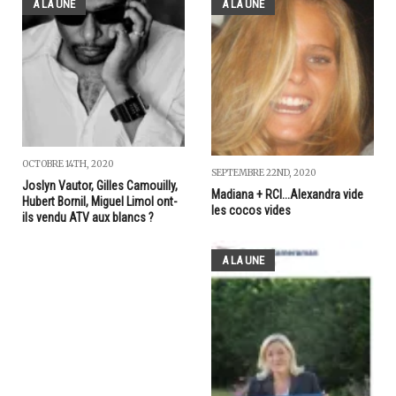
A LA UNE
A LA UNE
OCTOBRE 14TH, 2020
SEPTEMBRE 22ND, 2020
Joslyn Vautor, Gilles Camouilly,
Madiana + RCI...Alexandra vide
Hubert Bornil, Miguel Limol ont-
les cocos vides
ils vendu ATV aux blancs ?
A LA UNE